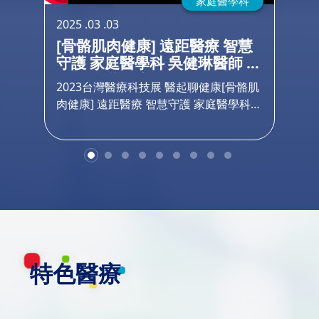
科
家庭醫學科
2025 .03 .03
202
學
[骨骼肌肉健康] 遠距醫療 智慧
[
治
守護 家庭醫學科 吳健琳醫師 |
式
長
2023台灣醫療科技展 醫起聊健
2
極的
2023台灣醫療科技展 醫起聊健康[骨骼肌
20
康
康
治
肉健康] 遠距醫療 智慧守護 家庭醫學科
肉健
路
吳健琳醫師
煒
有萬
治療
功能
得更
開始
全國
質幹
傷幹
特色醫療
：
介