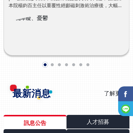
無法再回到職場，整個人生掉進谷底，而醫療體系卻再難
本院楊鈞百主任以重覆性經顱磁刺激術治療後，大幅改
對這些患者提供協助，常常造成很多的悲劇。美國有統計
善不適的症狀。台中29歲張姓少婦已婚，有二名小孩，
指出，經歷腦傷的患者，近半數都有憂鬱的後遺症，更是
去年9月，在下班途中發生車禍，她的頭部受到撞擊、
自殺的高危險群，因此，王馨範醫師呼籲民眾重視腦傷的
意識不清被送往鄰近醫院，當時做完腦部X光以及斷層
預後問題，尤其腦傷後遺症，常引起家庭成員的不諒解，
掃描後，醫生告訴她腦部一切正常，張姓少婦當時沒有
卻忽略患者更需要親友在情感上的同理與支持。他提醒家
想太多，便回家休養。但就在張姓少婦車禍數天後，開
有腦傷患者的親友︰即使他們傷好了，不代表就沒事了。
始出現頭暈、頭痛、耳鳴等症狀，更令她困擾的是，她
而該院神經內科楊鈞百主任表示，腦傷患者更需要以全人
變得難以入睡，即使吃到三顆安眠藥也不見得能安眠；
思維來進行了解，尤其腦傷患者的症狀程度不一，遇到的
困境也不盡相同，因此不能因為患者的影像或各項數值正
了解更多
性格也不像過去開朗活潑，反而變得容易焦慮、暴躁、
常，就代表患者沒有問題，而是要針對患者面臨的實際困
恍神、注意力不集中、判斷力及記憶力減退，且開始出
境對症治療，除了藥物外更重視非藥物的治療，此外針對
現憂鬱症狀，過去喜歡做的事，都變得興致缺缺，身邊
腦傷的復健，未來將採一條龍的服務方式，為患者擬定治
的親友都覺得車禍後的她像是變成另一個人！為了找出
療計畫，整合院內的各項醫療資源，提升患者就醫的便利
最新消息
問題，張姓少婦先找上本院外科陳子勇院長，診斷後發
了解更多
性。他舉例假使中風患者在取栓手術後，有活力低落、情
現她有輕微蜘蛛膜下腔出血，且因動眼神經異常造成大
緒不佳的問題，就能使用靜脈雷射可針對細胞修復與活
小眼，並出現「腦震盪後症候群」（Post-concussion
化，再搭配經顱磁刺激(rTMS)活化腦神經迴路，改善情
syndrome）。由於當時張姓少婦已出現憂鬱等身心症
緒，讓患者「有體力」、「有心情」後，再面對接下來的
狀超過二週，故轉至神經內科楊鈞百主任接手持續治
體能訓練與復健，讓他們能盡速回復日常生活的能力。而
人才招募
訊息公告
療。楊主任選擇用「重覆性經顱磁刺激術」（以下簡稱
2023年醫療展，光田也特別展出腦健康的全方位醫療，