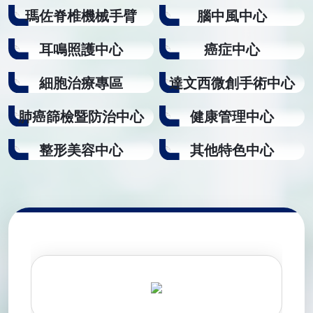
hera
瑪佐脊椎機械手臂
腦中風中心
 完
 對於
耳鳴照護中心
癌症中心
治療
質與量
細胞治療專區
達文西微創手術中心
療 仍
完全性
肺癌篩檢暨防治中心
健康管理中心
#脊
幹細
整形美容中心
其他特色中心