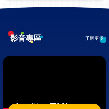
眠藥的狀況下好好睡一覺，讓腦部好好放鬆休息，而且
我的大小眼症狀改善了！另外之前頭暈頭痛跟惱人的耳
鳴緩解不少，暴躁、焦慮、心情低下的問題也好了很
多。」她笑稱做完rTMS回家，孩子說她「變成好媽
媽」，而她也終於能重拾過去的開朗和歡笑了。p張姓
:::
少婦車禍後出現大小眼症狀p張姓少婦經rTMS治療後，
影音專區
了解更多
大小眼狀況改善聯合新聞網自由健康網蘋果日報