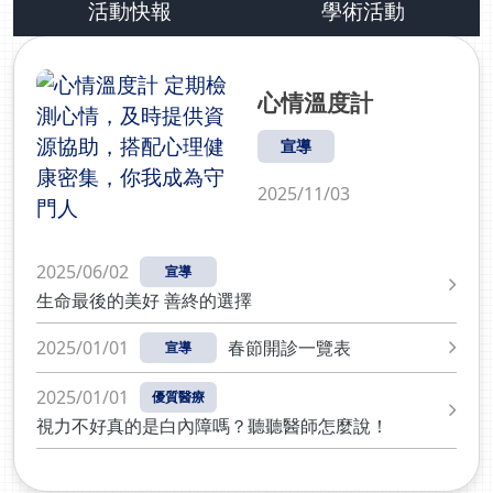
rTMS）來改善憂鬱等症狀。楊主任表示，「腦震盪後
除了提醒民眾重視腦傷後遺症外，更為民眾整合最周全的
活動快報
學術活動
醫療資源，從檢測腦迴路、到體驗復健腳踏車等，不少民
症候群」的病患不見得會有肢體無力或語言上的問題，
眾在體驗後都直呼有趣，此次更與共好夥伴如工研院、春
但卻可能出現以下三大症狀︰1.「身體」不適症狀︰如
耕國際有限公司等攜手參展，投入對腦損傷後的復健及活
頭暈、頭痛、耳鳴、失眠、平衡感下降、容易疲倦。2.
心情溫度計
化訓練，希望能透過醫界與產業界的合作，讓腦部損傷患
「認知」功能下降︰如恍神、注意力變差、 判斷力及記
者，也能重新接軌人生。
憶力減退等。3.「情緒」不穩症狀︰如焦慮、易怒、憂
宣導
鬱、性格改變等。這三大症狀有時會持續數月至數年，
影響工作與人際關係，讓病患不勝其擾！楊主任表示，
2025/11/03
rTMS是以神經科學原理，利用磁波改變大腦神經細胞
的動作電位，進而活化或調節大腦皮質活性，使受傷或
失調的神經細胞恢復正常機能，它能幫藥物治療效果有
2025/06/02
宣導
限的身心疾病患者，例如憂鬱症，提供更優質的效果。
生命最後的美好 善終的選擇
楊主任進一步指出，rTMS安全性高、療程時間短且無
侵入性，副作用也較少。一般來說其療程以每週5次，
2025/01/01
春節開診一覽表
宣導
每次治療建議時間約20-40分鐘，10次為一個療程。
2025/01/01
「基本上我們會看患者受傷的狀況來決定，有些狀況較
優質醫療
差的，可能就要做二到三個療程，才會逐漸改善。」幸
視力不好真的是白內障嗎？聽聽醫師怎麼說！
運的是，張姓少婦做到第一個療程的第五次時，症狀即
獲得改善。「剛做完的前三天，我已經可以在不依賴安