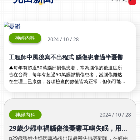
神經內科
2024 / 10 / 28
工程師中風後寫不出程式 腦傷患者過半憂鬱
▲每年有超過50萬腦部損傷患者，常為腦傷的後遺症所
苦在台灣，每年有超過50萬腦部損傷患者，當腦傷雖然
在生理上已康復，各項檢查的數值皆為正常，但仍可能因
為腦傷後遺症而產生許多不被外人理解的痛苦，例如失眠
與情緒低落，而更難處理的，是在腦傷後導致諸多功能上
的損傷，造成當事人極大的困擾。光田綜合醫院神經內科
王馨範醫師指出，腦傷患者的痛苦，是一般人難以想像
神經內科
2024 / 10 / 28
的。日前有一名因中風而損傷腦部的工程師，在中風前過
著科技新貴人人稱羨的生活，但因腦部功能受到影響，雖
29歲少婦車禍腦傷後憂鬱耳鳴失眠，用重
然恢復了日常生活的能力，卻再也寫不出程式，最後只能
覆性經顱磁刺激術(rTMS)讓生活回歸正常
由家人照顧。王馨範感慨地表示，像這名患者在受傷後，
p29歲張姓少婦因車禍後出現憂鬱失眠等問題，在經由