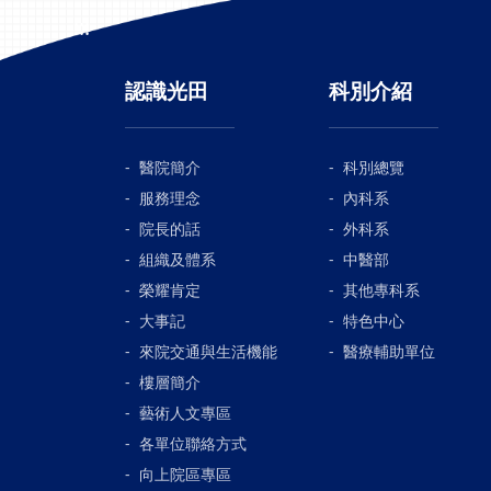
:::
認識光田
科別介紹
醫院簡介
科別總覽
服務理念
內科系
院長的話
外科系
組織及體系
中醫部
榮耀肯定
其他專科系
大事記
特色中心
來院交通與生活機能
醫療輔助單位
樓層簡介
藝術人文專區
各單位聯絡方式
向上院區專區