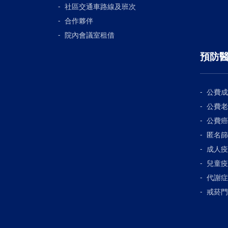
社區交通車路線及班次
合作夥伴
院內會議室租借
預防
公費成
公費老
公費癌
匿名篩
成人疫
兒童疫
代謝症
戒菸門