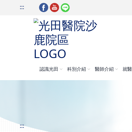
:::
認識光田
科別介紹
醫師介紹
就
:::