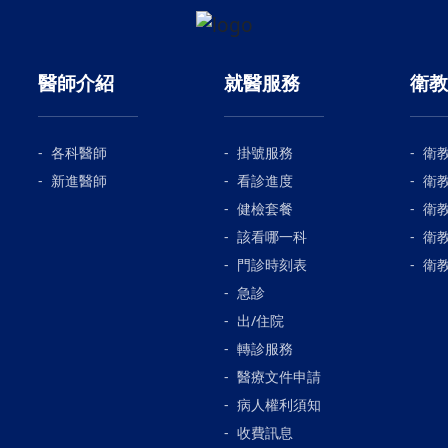
醫師介紹
就醫服務
衛教
各科醫師
掛號服務
衛
新進醫師
看診進度
衛
健檢套餐
衛
該看哪一科
衛
門診時刻表
衛
急診
出/住院
轉診服務
醫療文件申請
病人權利須知
收費訊息