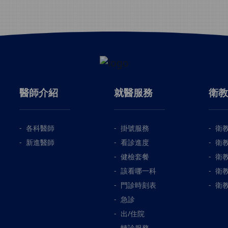
醫師介紹
就醫服務
衛教
各科醫師
掛號服務
衛
新進醫師
看診進度
衛
健檢套餐
衛
該看哪一科
衛
門診時刻表
衛
急診
出/住院
轉診服務