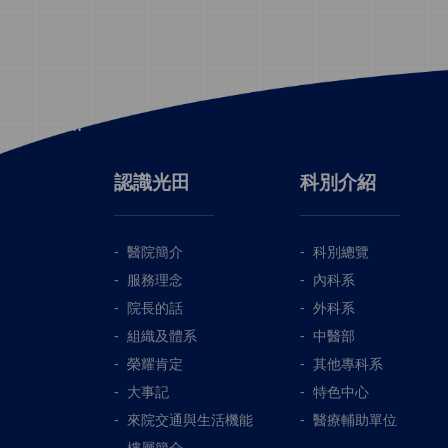
:::
認識光田
科別介紹
醫院簡介
科別總覽
服務理念
內科系
院長的話
外科系
組織及體系
中醫部
榮耀肯定
其他專科系
大事記
特色中心
來院交通與生活機能
醫療輔助單位
樓層簡介