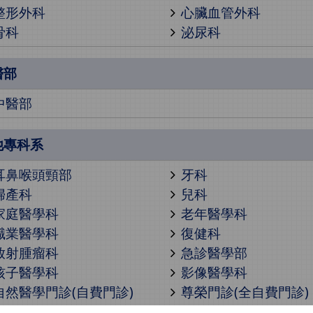
整形外科
心臟血管外科
骨科
泌尿科
醫部
中醫部
他專科系
耳鼻喉頭頸部
牙科
婦產科
兒科
家庭醫學科
老年醫學科
職業醫學科
復健科
放射腫瘤科
急診醫學部
核子醫學科
影像醫學科
自然醫學門診(自費門診)
尊榮門診(全自費門診)
病理科