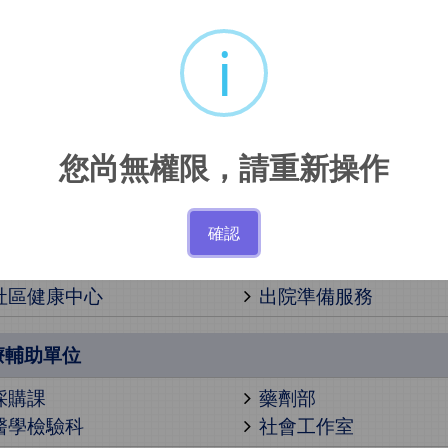
i
色中心
腦中風中心
兒童發展聯合評估中
高壓氧中心
失智共照中心
國際醫療服務中心
瑪佐脊椎機械手臂
您尚無權限，請重新操作
光田托嬰中心
健康管理中心
長照中心
細胞治療專區
確認
肺癌篩檢暨防治中心
醫學美容中心
癌症中心
睡眠醫學中心
社區健康中心
出院準備服務
療輔助單位
採購課
藥劑部
醫學檢驗科
社會工作室