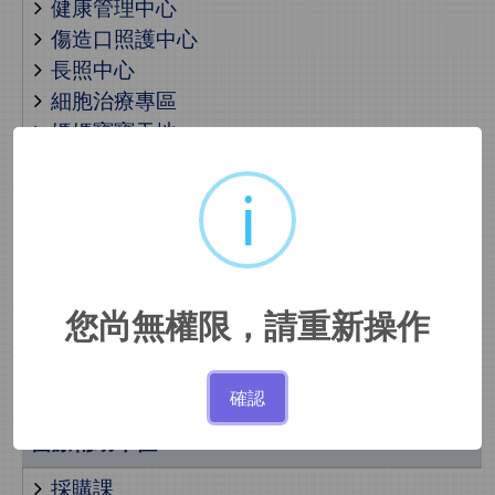
健康管理中心
傷造口照護中心
長照中心
細胞治療專區
媽媽寶寶天地
肺癌篩檢暨防治中心
i
醫學美容中心
骨質疏鬆照護中心
癌症中心
睡眠醫學中心
兒少保護親善醫療中心
您尚無權限，請重新操作
社區健康中心
出院準備服務
確認
醫療輔助單位
採購課