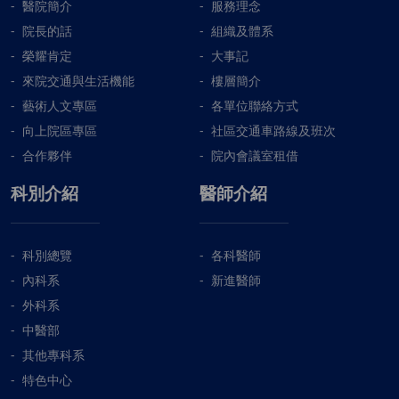
醫院簡介
服務理念
院長的話
組織及體系
榮耀肯定
大事記
來院交通與生活機能
樓層簡介
藝術人文專區
各單位聯絡方式
向上院區專區
社區交通車路線及班次
合作夥伴
院內會議室租借
科別介紹
醫師介紹
科別總覽
各科醫師
內科系
新進醫師
外科系
中醫部
其他專科系
特色中心