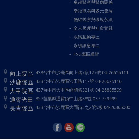
卓越醫療與醫病關係
幸福職場與多元發展
低碳醫療與環境永續
全人照護與社會實踐
永續互動專區
永續訊息專區
ESG專區導覽
向上院區
433台中市沙鹿區向上路7段127號 04-26625111
沙鹿院區
433台中市沙鹿區沙田路117號 04-26625116
大甲院區
437台中市大甲區經國路321號 04-26885599
通霄光田
357苗栗縣通霄鎮中山路88號 037-759999
長青院區
433台中市沙鹿區大同街5之2號5樓 04-26365000