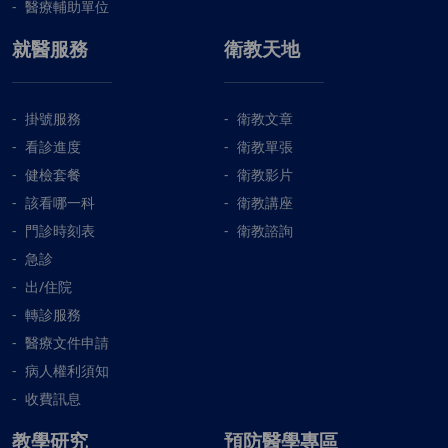
醫療輔助單位
就醫服務
衛教天地
掛號服務
衛教文章
看診進度
衛教單張
健檢套餐
衛教影片
該看哪一科
衛教講座
門診時刻表
衛教諮詢
急診
出/住院
轉診服務
醫療文件申請
病人權利須知
收費訊息
教學研究
預防醫學專區