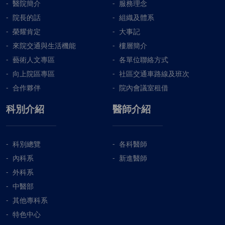
醫院簡介
服務理念
院長的話
組織及體系
榮耀肯定
大事記
來院交通與生活機能
樓層簡介
藝術人文專區
各單位聯絡方式
向上院區專區
社區交通車路線及班次
合作夥伴
院內會議室租借
科別介紹
醫師介紹
科別總覽
各科醫師
內科系
新進醫師
外科系
中醫部
其他專科系
特色中心