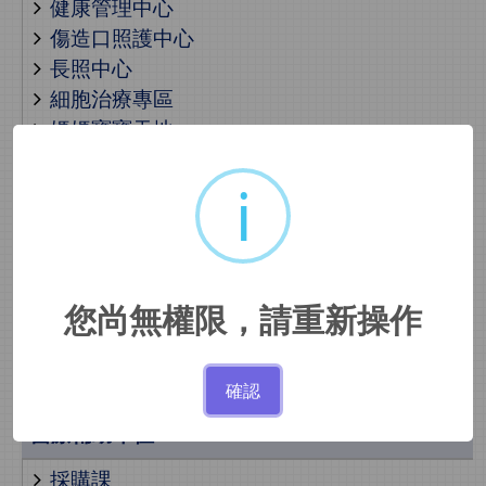
健康管理中心
傷造口照護中心
長照中心
細胞治療專區
媽媽寶寶天地
肺癌篩檢暨防治中心
i
醫學美容中心
骨質疏鬆照護中心
癌症中心
睡眠醫學中心
兒少保護親善醫療中心
您尚無權限，請重新操作
社區健康中心
出院準備服務
確認
醫療輔助單位
採購課