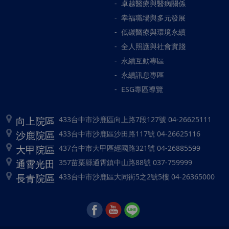
卓越醫療與醫病關係
幸福職場與多元發展
低碳醫療與環境永續
全人照護與社會實踐
永續互動專區
永續訊息專區
ESG專區導覽
向上院區
433台中市沙鹿區向上路7段127號 04-26625111
沙鹿院區
433台中市沙鹿區沙田路117號 04-26625116
大甲院區
437台中市大甲區經國路321號 04-26885599
通霄光田
357苗栗縣通霄鎮中山路88號 037-759999
長青院區
433台中市沙鹿區大同街5之2號5樓 04-26365000