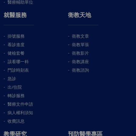
醫療輔助單位
就醫服務
衛教天地
掛號服務
衛教文章
看診進度
衛教單張
健檢套餐
衛教影片
該看哪一科
衛教講座
門診時刻表
衛教諮詢
急診
出/住院
轉診服務
醫療文件申請
病人權利須知
收費訊息
教學研究
預防醫學專區