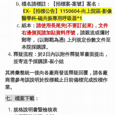
檔名請標註：【招標案-案號】案名：
EX-【招標公告】1150604-向上院區-影像
醫學科-磁共振專用呼吸器*1
紙本：
請使用長尾夾(不要訂起來)，文件
右邊側頁請加貼資料序號
，請親送或彌封
郵寄， (以郵戳為憑) 上列規定份數文件至
本院採購課。
釋疑流程：於2日內以附件釋疑單書面提出，
並寄送予採購課-崔小姐
其將彙整統一後向各廠商發送釋疑回覆，請各廠
商需參考該說明於投標截止日前備標完成投標作
業。
七、檔案下載
：
規格說明書暨檢核表