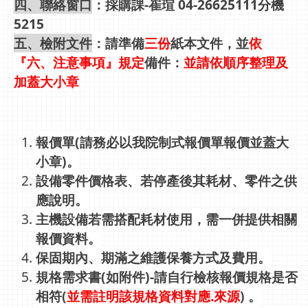
四、聯絡窗口
：採購課-崔瑄 04-26625111分機
5215
五、檢附文件
：請準備
三份
紙本文件，並
依
『六、注意事項』規定
備件：
並請依順序整理及
加蓋大小章
報價單(請務必以我院制式報價單報價並蓋大
小章)。
設備零件價格表、若停產後其耗材、零件之供
應說明。
主機設備若需搭配耗材使用，需一併提供相關
報價資料。
保固期內、期滿之維護保養方式及費用。
規格需求書(如附件)-請自行檢核報價規格是否
相符
(
並需註明該規格資料對應.來源
) 。