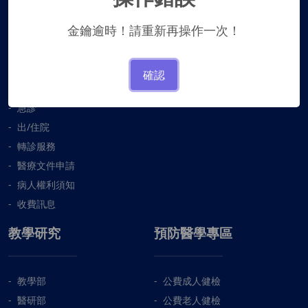
掛號服務
衛教文章
金鑰逾時！請重新再操作一次！
看診進度
衛教單張
健檢套餐
衛教影片
該看哪一科
衛教講座
確認
門診時刻表
衛教諮詢
急診
出/住院
轉診服務
醫療文件申請
病人權利須知
收費訊息
教學研究
預防醫學專區
教學部
公費成人健檢
醫研部
公費老人健檢