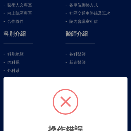
藝術人文專區
各單位聯絡方式
向上院區專區
社區交通車路線及班次
合作夥伴
院內會議室租借
科別介紹
醫師介紹
科別總覽
各科醫師
內科系
新進醫師
外科系
中醫部
其他專科系
特色中心
醫療輔助單位
就醫服務
衛教天地
操作錯誤