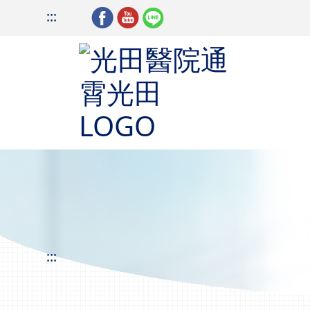
:::
:::