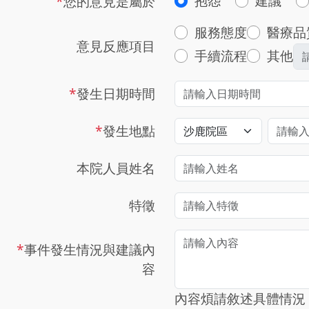
抱怨
建議
*
您的意見是屬於
服務態度
醫療品
意見反應項目
手續流程
其他
*
發生日期時間
*
發生地點
本院人員姓名
特徵
*
事件發生情況與建議內
容
內容煩請敘述具體情況