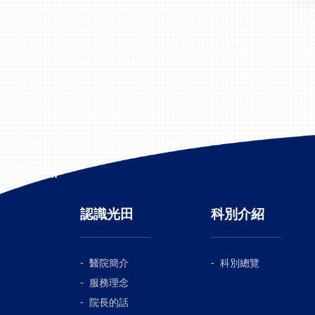
:::
認識光田
科別介紹
醫院簡介
科別總覽
服務理念
院長的話