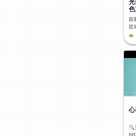
光
色
軌
苗
從
時
嗎
啟
心
「
院
經
一
金
地
風
心
光
🔍
htt