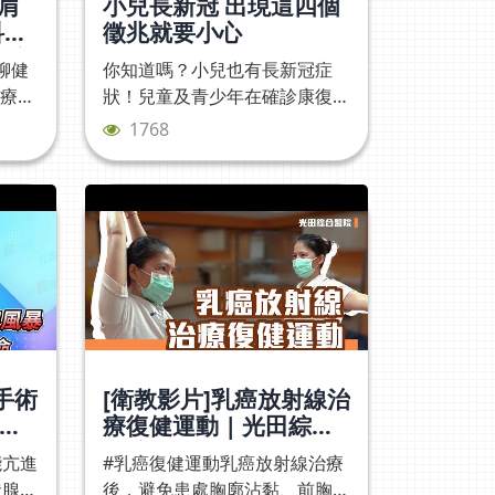
十肩
小兒長新冠 出現這四個
科部
徵兆就要小心
台灣
聊健
你知道嗎？小兒也有長新冠症
健康
治療方
狀！兒童及青少年在確診康復
師
後，仍可能持續出現許多身心症
1768
狀，醫師提供家長簡單的判斷方
法 #喘 #痛 #累 #燒⚠️喘➡️咳嗽
久、呼吸急促⚠️痛➡️胸痛、關
節痛、頭痛⚠️累➡️注意力不集
中、易疲倦⚠️燒➡️若持續發燒
且合併出現急性腸胃道症狀/皮
膚出疹/眼睛充血/頭暈等 家長就
需要立即就醫評估！#COVID-
19兒童康復整合門診🩺 👨‍⚕兒科
醫師叮嚀：康復後還是可能重覆
手術
[衛教影片]乳癌放射線治
感染，預防方式除了睡眠充足、
醫
療復健運動 | 光田綜合
營養均衡、 戴口罩、最好還是
一
醫院
能亢進
#乳癌復健運動乳癌放射線治療
把該打的疫苗補齊才多一層防護
狀腺風
後，避免患處胸廓沾黏、前胸肌
力唷！影片分段00:00 小兒長新