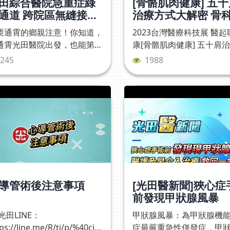
田綜合醫院急重症綠
[骨骼肌肉健康] 五
通道 跨院區無縫接
治療方式大解密 骨
！ (通霄光田醫院)
洪煒竣醫師 | 2023
栗通霄的鄉親注意！你知道，
2023台灣醫療科技展 醫起
醫療科技展 醫起聊
通霄光田醫院出發，也能第一
康[骨骼肌肉健康] 五十肩
間搶救腦中風 、心肌梗塞 了
式大解密 骨科部 洪煒竣醫
245
1988
？光田醫院急診【綠色通道】
動中！只要出現急性腦中風、
肌梗塞或重大創傷，就能透過
綠色通道」無縫轉診直送大甲
區或向上院區，整合急診、神
內科、影像檢查與治療團隊，
條龍不中斷救命流程，爭取黃
治療時間 一通電話，連線三
醫療能量！#綠色通道 #腦中
 #心肌梗塞 #重大外傷 #通霄
導管術後注意事項
[光田醫新聞]狹心症
田 #大甲院區 #向上院區
前發現甲狀腺風暴 
護及早介入治療救回
光田LINE：
甲狀腺風暴：為甲狀腺機
命
ps://line.me/R/ti/p/%40cib
症最嚴重急性併發症，甲