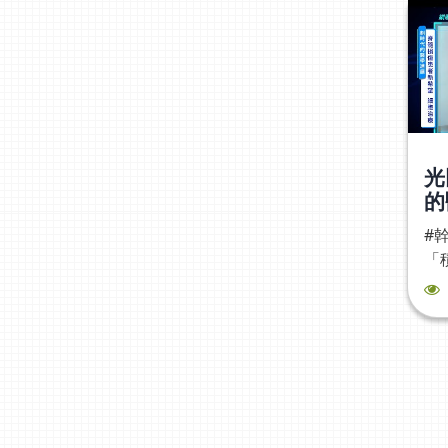
光
的
間
#
脊
「
您
果
性
椎
例
細
療
動