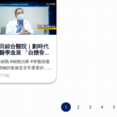
田綜合醫院 | 劃時代
醫學進展 「自體骨髓
質幹細胞治療」治療
幹細胞 #細胞治療 #脊髓損傷
髓損傷 陳子勇院長為
積極的復健是非常重要的，如
深入淺出詳細解說
再搭配細胞治療，很多的完全
1736
損傷是有機會再走路的。」脊
神經診治權威陳子勇院長有萬
以上脊椎手術經驗，帶領光田
胞治療團隊，盼透過細胞治
，助癱瘓者在功能上包含行
1
2
3
4
5
、感覺等有改善機會，獲得更