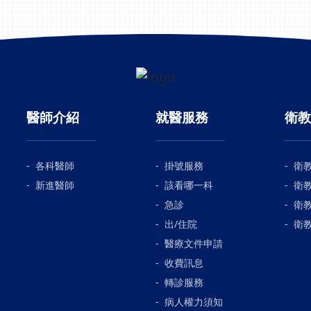
的生活品質。把握黃金時間，
早開始治療，恢復效果愈佳光
綜合醫院為全國第三家獲衛福
核准通過自體骨髓間質幹細胞
療之綜合醫院歡迎諮詢脊髓損
幹細胞治療尊榮門診沙鹿總院
診時間：
醫師介紹
就醫服務
衛教
tps://pse.is/498zx5細胞治療
頁介紹：
p://www.ktgh.com.tw/cell
各科醫師
掛號服務
衛
artherapy/👉內容導讀00:00
師介紹00:42 完全性脊髓損傷
新進醫師
該看哪一科
衛
1:42 以現今外科醫療 對於完全
急診
衛
脊髓損傷治療有限02:24 細胞
出/住院
衛
療 劃時代的醫學進展03:13 細
醫療文件申請
療法 質與量是戰勝脊髓損傷
收費訊息
關鍵04:38 細胞治療 仍是有條
轉診服務
限制的05:45 細胞療法 為完全
脊髓損傷患者帶來新希望#細
病人權力須知