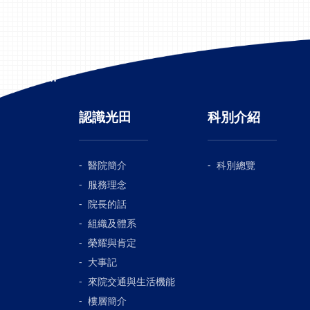
好
愈
田
部
治
:::
傷
門
認識光田
科別介紹
ht
網
htt
醫院簡介
科別總覽
ul
醫
服務理念
0
院長的話
性
組織及體系
治
榮耀與肯定
胞
大事記
的
來院交通與生活機能
件
性
樓層簡介