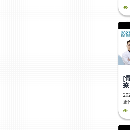
14
[
療
吳
2
醫
康
慧