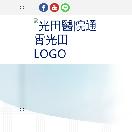
:::
:::