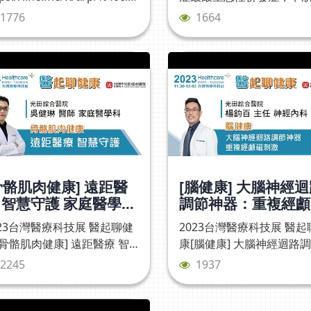
62h
暴或稱甲狀腺毒性危象
1776
1664
（thyrotoxic crisis）是
當罕見的急症。婦人因心
預先安排心導管手術，在
受相關檢查時，發現婦人
機能亢進已達「甲狀腺風
情況相當危急；好在醫療
力救治，婦人復原良好，
天能健走3千步以上！#光
新聞 #甲狀腺風暴 #光田
院#心臟內科 #吳星輝醫師 
骨骼肌肉健康] 遠距醫
[腦健康] 大腦神經
分泌及新陳代謝科 #蘇楓
 智慧守護 家庭醫學科
調節神器：重複經顱
健琳醫師 | 2023台灣
刺激 神經內科 楊鈞
023台灣醫療科技展 醫起聊健
2023台灣醫療科技展 醫起
療科技展 醫起聊健康
任 | 2023台灣醫療
[骨骼肌肉健康] 遠距醫療 智
康[腦健康] 大腦神經迴路
展 醫起聊健康
守護 家庭醫學科 吳健琳醫師
器：重複經顱磁刺激 神經
2245
1937
楊鈞百主任