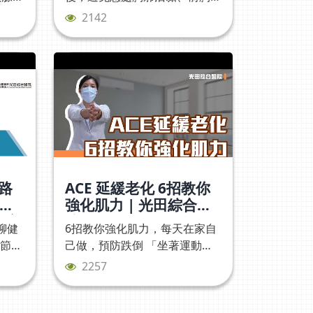
肉緊繃、肩關節活動度下降的運
冠 出現這四個徵兆就要小心
2142
一個相
動。建議移除引流管1~5天後，
00:22 小兒長新冠 有那些症狀
臟問題
才能開始執行較大動作的肩關節
01:34 康復後會有無敵星星嗎
住院接
運動喔！總共有7個運動 有爬牆
甲狀腺
運動、推墻運動、手臂繞圈運動
暴」，
擴胸運動、梳頭運動、拉毛巾運
團隊全
動、轉肩關節運動每天施行動作
現在每
１～３組。影片分段00:00 乳癌
田醫
放射線治療復健運動00:24 爬牆
綜合醫
運動01:18 推牆運動01:40 手臂
#內
繞圈運動02:12 協助式肩關節運
迴路
ACE 延緩老化 6招教你
琳醫師
動02:54 拉毛巾運動03:40 擴胸
磁
強化肌力 | 光田綜合醫
運動04:03 梳頭運動
百主
院
聊健
6招教你強化肌力，每天在家自
科技
調節神
己做，預防跌倒 「坐著運動一
內科
樣有效」！影片分段00:00 ACE
2257
延緩老化00:15 注意事項00:25
往上伸懶腰00:40 左右轉個腰
00:55 雙手向下伸01:24 坐姿抬