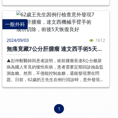
才會被察覺。查出根本病因後，由於老翁除大腸膀胱
發，因此建議中高齡民眾在運動時，不妨多評估自己
同發起的一項最新研究顯示，Omega-3多元不飽和脂
節，最常見損傷原因為意外創傷，如跌倒手撐地，搬
廔管外，還引起後腹腔膿瘍，沾黏情況嚴重，綜合考
的身體狀況，並盡量以較和緩的心肺運動取代激烈的
肪酸中的EPA成分，可預防陣發性偏頭痛發作，效果
重物/牽機車扭傷；其次則是手腕過度使用，如廚師、
量之下，李彥志醫師依過往執刀經驗判斷，當機立斷
戶外運動，對心血管健康最為有益。感謝媒體刊登聯
顯著，為長期受此疾病困擾的民眾，帶來新的曙光。
早餐店、裁縫師等。受傷後往往會發現手腕尺側(小指
切除大腸憩室發炎腸段、引流膿瘍、移除廔管、修補
合新聞中時新聞中央通訊社
該項研究結果全文也發表在全文發表在權威期刊《大
一般外科
側)疼痛，在做撐、扭轉、負重時加劇，無法騎機車、
膀胱並吻合腸道。術後一週老翁尿液已恢復清澈狀
腦，行為和免疫》中，提供各界參考。楊鈞百部長表
扭毛巾、開瓶蓋，甚至手機都拿不穩，大幅影響生活
態，現返家休養，僅需固定回診追蹤並注意生活習
示，偏頭痛是一種常見的神經系統疾病，全球約有數
與工作品質。患者往往在其他院所照過X光無異狀，
慣。光田綜合醫院李彥志醫師提醒，現在美食雖多但
2024/09/03
1612
億人有這方面的困擾，患者往往反覆發作，且可持續
嘗試過各種治療仍無改善後，最後才轉介至手外科門
仍要攝取足量蔬果，多補充水分，確保腸道能獲得充
無痛竟藏7公分肝腫瘤 達文西手術5天出
4至72小時，最常見的是單側頭痛，並伴有噁心或嘔
診處理。透過理學檢查，可以發現王先生的手腕尺側
足膳食纖維，使順暢排便，才不易形成大腸憩室炎等
院
吐、畏光和怕吵等症狀，嚴重者甚至會影響工作和生
有明顯壓痛點，在手掌扭轉、背曲、尺側擠壓的動作
症狀。老翁也表示，術前確實相當少喝水及攝取蔬
▲彭仲毅醫師與患者說明，術前腫瘤長達8公分糖尿
活品質。此外，偏頭痛的治療效果也因人而異，有些
下更嚴重，造成關節活動度與握力受限；同時遠端橈
果，以致產生腸道問題，也相當感謝光田綜合醫院各
病為國人常見的慢性疾病，患者需要定期回診抽血監
患者吞一顆止痛藥症狀就緩解，但也有些患者試遍各
骨與尺骨間關節鬆動也因不穩定、容易出現喀喀聲
科醫師協助診治，以及大腸直腸外科李彥志醫師悉心
測血糖。然而，不僅能控制血糖，還能發現潛在問
種治療藥物，效果仍然有限，讓患者承受極大的不適
響。而TFCC的破損雖然能透過核磁共振檢幫助診斷病
手術及診療，才得以恢復健康泌尿狀態。預防大腸憩
題。日前，62歲的王先生在例行回診時，意外發現用
與生活的不便。楊鈞百部長進一步解釋，偏頭痛原因
灶，但目前國際學會認證診斷的標準，仍以腕關節鏡
室症及相關併發症的關鍵，在於保持大腸健康。攝取
以篩檢罹患肝癌的「甲種胎兒蛋白」（alpha-
很多，如遺傳、腦血管收縮、偏頭痛發作期間谷氨酸
的檢查結果為主，此外腕關節鏡還能針對鏡下呈現各
足夠膳食纖維、定期運動、養成規律排便習慣，避免
fetoprotein以下稱AFP）數值較高了一些。光田綜合
水平升高、單胺神經途徑異常、粒腺體異常、降鈣素
種程度的損傷進行修復處理，是處理TFCC破損的好幫
久坐和便秘。如出現持續性的腹痛、便秘或排便習慣
醫院一般外科彭仲毅醫師提醒，糖尿病患者血糖過高
基因相關肽以及免疫細胞參與神經性發炎等。楊鈞百
手。而楊鎮源部長也提到，TFCC在急性受傷期時，可
改變等症狀，應及時就醫檢查。
時，體內器官像浸在糖水中，肝臟易呈現低度發炎狀
部長指出，由於偏頭痛常讓患者痛不欲生，因此醫療
以先以手腕護具保護或增生治療注射等方式保守治療
1
態。所幸發現時肝癌期數介於1-2期，執行達文西機
團隊一直希望能找出可控制偏頭痛的成分。而該研究
6至8周，讓身體自然修復，但若像王先生受傷狀況較
械手臂術後恢復良好，中氣十足的模樣完全看不出先
團隊從2020年3月至2022年5月，共招募了70名患陣