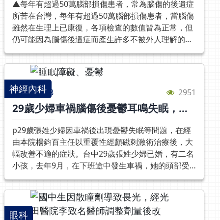
▲每年有超過50萬腦部損傷患者，常為腦傷的後遺症
所苦在台灣，每年有超過50萬腦部損傷患者，當腦傷
雖然在生理上已康復，各項檢查的數值皆為正常，但
仍可能因為腦傷後遺症而產生許多不被外人理解的痛
苦，例如失眠與情緒低落，而更難處理的，是在腦傷
後導致諸多功能上的損傷，造成當事人極大的困擾。
光田綜合醫院神經內科王馨範醫師指出，腦傷患者的
痛苦，是一般人難以想像的。日前有一名因中風而損
神經內科
2024/10/28
2951
傷腦部的工程師，在中風前過著科技新貴人人稱羨的
29歲少婦車禍腦傷後憂鬱耳鳴失眠，用
生活，但因腦部功能受到影響，雖然恢復了日常生活
重覆性經顱磁刺激術(rTMS)讓生活回歸
的能力，卻再也寫不出程式，最後只能由家人照顧。
正常
p29歲張姓少婦因車禍後出現憂鬱失眠等問題，在經
王馨範感慨地表示，像這名患者在受傷後，無法再回
由本院楊鈞百主任以重覆性經顱磁刺激術治療後，大
到職場，整個人生掉進谷底，而醫療體系卻再難對這
幅改善不適的症狀。台中29歲張姓少婦已婚，有二名
些患者提供協助，常常造成很多的悲劇。美國有統計
小孩，去年9月，在下班途中發生車禍，她的頭部受
指出，經歷腦傷的患者，近半數都有憂鬱的後遺症，
到撞擊、意識不清被送往鄰近醫院，當時做完腦部X
更是自殺的高危險群，因此，王馨範醫師呼籲民眾重
光以及斷層掃描後，醫生告訴她腦部一切正常，張姓
視腦傷的預後問題，尤其腦傷後遺症，常引起家庭成
少婦當時沒有想太多，便回家休養。但就在張姓少婦
員的不諒解，卻忽略患者更需要親友在情感上的同理
車禍數天後，開始出現頭暈、頭痛、耳鳴等症狀，更
眼科
與支持。他提醒家有腦傷患者的親友︰即使他們傷好