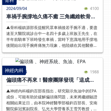
骨科
現大小眼症狀p張姓少婦經rTMS治療後，大小眼狀況
調，及早進行視力檢查和防治措施，是避免高度近視
醫院醫療副院長暨腎臟內科醫師張家築，以及大腸直
但當持續地激烈運動時，就會出現血氧不足，引發心
改善聯合新聞網自由健康網蘋果日報
及其相關眼疾的關鍵。對於沒有近視的孩子，應保持
2024/09/04
4100
腸外科李彥志醫師診斷發現，電腦斷層中可見老翁的
室顫動而失去呼吸心跳，幸好急救過程相當順利，最
良好的視力習慣，避免長時間近距離用眼，期望在18
車禍手腕撐地久痛不癒 三角纖維軟骨破
膀胱壁存有氣體外，膀胱壁也相當肥厚，顯見大腸與
後也找出血管的阻塞之處，楊先生也因此恢復健康而
歲前維持良好視力；而對於已經近視的孩子，則需積
損惹禍
膀胱間已形成「大腸膀胱廔管」，導致大腸桿菌順著
出院。而為何楊先生的心臟冠狀動脈阻塞，平時卻沒
極採取防控措施，減少度數加深成為高度近視及各種
▲骨科楊鎮源部長提醒民眾車禍後若手腕不適，要盡
管道流進膀胱，致使泌尿道反覆感染。在確定老翁反
有任何症狀？對此，吳星輝醫師解釋，患者左前降支
相關眼疾的風險。感謝媒體報導自由新聞民視新聞壹
速至大醫院就診台中一名四十多歲上班族王先生，在
覆泌尿道感染的主因為大腸膀胱廔管後，光田綜合醫
完全阻塞應該是慢慢形成，因此讓右冠狀動脈末端慢
蘋新聞
半年前騎車下班時發生車禍，當時下意識地用手撐地
院大腸直腸外科李彥志醫師即調整治療方案，針對病
慢產生側支循環，逆向供應血液給左前降支(TIMI-
後開始出現手腕疼痛無力現象，他陸續在其他醫療院
因診療。回顧老翁病史，發現過去兩年中，雖已有大
3)。因此平時生活作息幾乎不受影響，然而當患者大
所檢查照Ｘ光都顯示無大礙，但歷經復健推拿打針吃
腸憩室（腸道表面的囊袋），但並無表現出症狀。不
量或是激烈運動時，僅靠一條血管輸送血液就不夠。
藥不但沒效，最近還越來越嚴重，連手機都痛到拿不
過就患者自訴生活經驗，李彥志醫師推測老翁可能存
吳星輝醫師另以塞車做比喻，當主要幹道塞車，若車
住，最後經診所轉介至骨科部的手外科就診。骨科部
有飲食習慣不佳、排便狀態不順暢等問題。本次檢查
流量(血液需求)不大，車輛可以轉從其他道路到達目
楊鎮源部長表示，王先生的症狀源於三角纖維軟骨複
神經內科
中李彥志醫師發現，老翁的大腸憩室卡了許多糞石，
的地，但萬一車流量大(血液需求大)，另一條道路也
2024/09/04
1988
合體(簡稱TFCC)破損，在經過腕關節鏡微創修補手術
恐因此導致發炎形成廔管。健康的大腸表面應該是光
無法消化這麼大的車流量時，該區的交通就會因此癱
偏頭痛不再來！醫療團隊發現「這成
三個月後，疼痛與握力大幅改善，手部的功能復原狀
滑的，但如長期吸菸、年齡增長、運動量不足、腸內
瘓。由於近期適逢暑假，不少民眾都趁此從事戶外運
分」可預防偏頭痛
況良好，才能重拾正常生活。楊鎮源部長解釋，所謂
壓力增加或膳食纖維攝取不足等原因，易形成憩室並
動。吳星輝醫師提醒，民眾除了定期做心血管或血脂
▲神經內科楊鈞百部長指出，研究顯示魚油中的EPA
的「三角纖維軟骨複合體」，是手腕功能的重要基
發展成嚴重的炎症感染，甚至與膀胱形成廔管，排出
相關的健檢外，50歲以上的民眾，也盡量少做時間過
成份，可能有助於緩解偏頭痛問題，未來將繼續驗證
石，它位於腕骨、橈骨、尺骨間的三角空間中，由相
「糞尿」。李彥志醫師表示，無症狀的大腸憩室症常
長、或太過激烈的戶外運動，因為許多心血管異常大
相關結果近日，由本院神經醫學部楊鈞百部長、安南
鄰纖維軟骨與韌帶組成的複合體，除了負責緩衝手腕
常容易被忽略，只有在發炎、膿瘍引發嚴重併發症時
多沒有症狀，常常是因為長時間的激烈運動才突然誘
醫院蘇冠賓副院長、弘光大學營養系王雪芳教授，共
的承重，更重要的是能夠穩定手腕橈骨與尺骨間的關