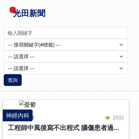
光田新聞
查詢
神經內科
2024/10/28
2032
工程師中風後寫不出程式 腦傷患者過半
憂鬱