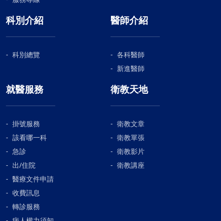
不易復發。相比傳統開放手術，達文西機械手臂手術
養素。若患者有偏頭痛，可多加攝取，然而因該項目
具有顯著優勢。在手術視野中，達文西機械手臂配有
的臨床實驗結果案例較少，因此未來還需要更多的流
科別介紹
醫師介紹
3D影像系統，能提供放大10倍的高清視野，且鏡頭
行病學研究、動物基礎研究、人體臨床試驗共同驗證
與器械能在腹腔內靈活轉彎，能看到肉眼看不到的死
這項結果，不過這次研究的貢獻，除了為偏頭痛的預
角。這些特點使醫師能更加精準清除癌細胞，保留大
防和治療提供了新的治療選外，也已經為了進一步探
科別總覽
各科醫師
部分健康組織。此外，針對傷口大小、疤痕、疼痛感
討Omega-3在治療偏頭痛和其他神經精神疾病，奠定
新進醫師
和住院天數，也有利於患者。手術傷口小，癒合後不
了研究的基礎。感謝媒體報導︰自由新聞中廣新聞華
到5公分，相比以往需在肋骨下劃開近40公分的「賓
人健康網
就醫服務
衛教天地
士型」切口，達文西手術減少了術中出血量和對周圍
組織的損傷，降低術後痛感。如患者身體狀況許可的
話，最快3天即能出院，而傳統開放手術約住院14
掛號服務
衛教文章
天，相對縮短了10數天。以62歲的王先生而論，因考
該看哪一科
衛教單張
量年紀及後續休養計畫，也僅住了5天即返家休養。
急診
衛教影片
彭仲毅醫師提到，根據腫瘤位置不同，將採取相應的
出/住院
衛教講座
手術方式。針對王先生的情況，經評估後認為達文西
醫療文件申請
手臂手術，更利於患者復原。「定期檢查、及早發
現」並與醫師討論治療方案，可以顯著提高治癒率。
收費訊息
此外，積極治療及術後休養，依循醫囑培養良好的飲
轉診服務
食和作息習慣，有助於加速恢復肝臟健康。
病人權力須知