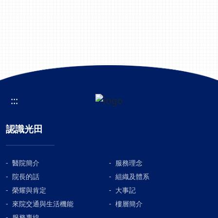
嚴重，保守治療都無效時，才會建議手術。過去，處
前為癌症病患。王先生因患有糖尿病，都有依診所醫
發性偏頭痛患者，隨機分配到EPA組（每日2克魚油，
理TFCC損傷，必須劃開大傷口打開關節腔，才能看清
囑，定期回診抽血檢查。原先都控制良好，但年初檢
其中含1.8克EPA）和安慰劑組（每日2克大豆油），
楚關節軟骨，現在透過腕關節鏡的小傷口，就能將病
測AFP數值達10.5，此數值雖無高度異常，但為求確
在研究期間評估偏頭痛症狀（包括頭痛頻率和嚴重
灶看的一清二楚，且只需利用四條縫線穿過骨通道即
認，該診所仍安排腹部超音波。果然，在影像檢查中
度）、使用急性頭痛藥物天數、憂鬱、焦慮、睡眠品
可完成修補手術，在手術後約需 3-6個月的復健期。
發現問題，當即請他前往光田綜合醫院進行完整的肝
質、和整體生活品質等指標。結果顯示，經過12週的
值得一提的是，楊鎮源部長將此改良式的腕關節鏡
臟機能檢查。經肝膽腸胃科進行電腦斷層後，在肝臟
治療，EPA組在減少每月偏頭痛發作天數、改善頭痛
TFCC修補手術臨床成果投稿，研究論文榮獲歐洲手外
左下處發現約7公分的腫瘤，在醫病共享決策下，王
嚴重度、減少急性頭痛藥物使用天數、降低失能程
科雜誌 Journal of Hand Surgery （European
先生把握治療黃金期，至一般外科進行「達文西機器
度、緩解焦慮和憂鬱症狀，以及提高生活品質等指
Volume）刊登，透過改良式的腕關節鏡TFCC修補手
:::
手臂肝臟切除術」。王先生在診斷出肝癌前，絲毫沒
標，全部都顯著優於安慰劑組，而且副作用和安慰劑
術，能讓患者在手術後的疼痛，活動度，遠端橈尺關
有不適。但彭仲毅醫師在問診中發現其為B型肝炎帶
組相當。而安南醫院蘇冠賓副院長則認為，Omega-3
節穩定度，握力與手腕功能等多項評分，都有顯著的
認識光田
原者，且已發展為慢性B型肝炎，加上有抽煙、飲酒
中的多元不飽和脂肪酸 (Omega-3 or n-3 PUFAs)，
進步，不僅能恢復日常生活功能，回到原本工作職
習慣，這些因子增加了罹患肝癌的風險。彭仲毅醫師
特別是二十碳五烯酸Eicosapentaenoic Acid (EPA)，
場，甚至連拳擊等激烈運動的選手，也能再度重回體
表示，「肝臟是沉默的器官」不是不無道理，因為肝
具有抗發炎、抗氧化、調節神經傳遞物質等多種功
育競技賽場！楊鎮源部長建議民眾，若車禍意外受傷
臟沒有神經，在輕微發炎、肝硬化時都不會感到任何
效。近年來，蘇冠賓教授在領導中國醫藥大學身心介
醫院簡介
服務理念
造成手腕持續疼痛無力，千萬不能置之不理，因為有
異狀。當患者發覺症狀時，往往都是腫瘤大到碰觸肝
面研究中心的團隊，執行多項臨床試驗和轉譯研究，
院長的話
組織及體系
可能愈來愈嚴重；而針對上班族，避免重複性手腕過
表面神經，才會感到疼痛，此時的肝臟也差不多要罷
發現EPA對憂鬱症、疼痛、心臟血管疾病和神經退化
度使用是預防的關鍵。若症狀無法緩解，可至手外科
榮耀與肯定
大事記
工了。目前治療肝癌仍以「手術切除」為主，如果能
性疾病，具有安全性高的保健功效。楊鈞百部長認為
門診確認受傷狀況，避免進一步損傷，讓健康的手腕
來院交通與生活機能
樓層簡介
大幅度保留肝臟並清除腫瘤，將提高治癒率，未來也
「Omega-3多元不飽和脂肪酸」是一種安全有效的營
關節陪自己久一點。
服務專線