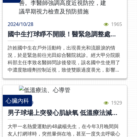
令她困擾的是，她變得難以入睡，即使吃到三顆安眠
了，不代表就沒事了。而該院神經內科楊鈞百主任表
藥也不見得能安眠；性格也不像過去開朗活潑，反而
示，腦傷患者更需要以全人思維來進行了解，尤其腦
變得容易焦慮、暴躁、恍神、注意力不集中、判斷力
傷患者的症狀程度不一，遇到的困境也不盡相同，因
2024/10/28
1965
及記憶力減退，且開始出現憂鬱症狀，過去喜歡做的
此不能因為患者的影像或各項數值正常，就代表患者
事，都變得興致缺缺，身邊的親友都覺得車禍後的她
國中生打球睜不開眼！醫緊急調整處方
沒有問題，而是要針對患者面臨的實際困境對症治
像是變成另一個人！為了找出問題，張姓少婦先找上
救回視力
療，除了藥物外更重視非藥物的治療，此外針對腦傷
本院外科陳子勇院長，診斷後發現她有輕微蜘蛛膜下
許姓國中生在戶外活動時，出現畏光和流眼淚的情
的復健，未來將採一條龍的服務方式，為患者擬定治
腔出血，且因動眼神經異常造成大小眼，並出現「腦
況，於是緊急前往光田綜合醫院就診。經大甲分院眼
療計畫，整合院內的各項醫療資源，提升患者就醫的
震盪後症候群」（Post-concussion syndrome）。
科部主任李致名醫師問診後發現，該名國中生使用了
便利性。他舉例假使中風患者在取栓手術後，有活力
由於當時張姓少婦已出現憂鬱等身心症狀超過二週，
中濃度散瞳劑控制近視，致使雙眼過度畏光，影響戶
低落、情緒不佳的問題，就能使用靜脈雷射可針對細
故轉至神經內科楊鈞百主任接手持續治療。楊主任選
外運動。李醫師將其調整為低劑量散瞳劑後，成功減
胞修復與活化，再搭配經顱磁刺激(rTMS)活化腦神經
擇用「重覆性經顱磁刺激術」（以下簡稱rTMS）來
輕畏光症狀，目前該學生的近視度數穩定在100度，
迴路，改善情緒，讓患者「有體力」、「有心情」
改善憂鬱等症狀。楊主任表示，「腦震盪後症候群」
每月回診追蹤中狀況良好。在現今醫療技術中，已有
後，再面對接下來的體能訓練與復健，讓他們能盡速
的病患不見得會有肢體無力或語言上的問題，但卻可
多種近視防控方法，然而許多家長對高度近視的潛在
心臟內科
回復日常生活的能力。而2023年醫療展，光田也特別
2024/09/19
1929
能出現以下三大症狀︰1.「身體」不適症狀︰如頭
風險仍認識不足。李致名醫師指出，高度近視不僅會
展出腦健康的全方位醫療，除了提醒民眾重視腦傷後
男子球場上突發心肌缺氧 低溫療法減緩
暈、頭痛、耳鳴、失眠、平衡感下降、容易疲倦。2.
導致視力模糊，同時與青光眼、白內障、視網膜剝離
遺症外，更為民眾整合最周全的醫療資源，從檢測腦
損傷立大功
「認知」功能下降︰如恍神、注意力變差、 判斷力及
等眼疾有密切關聯。因此，從兒童階段預防高度近
迴路、到體驗復健腳踏車等，不少民眾在體驗後都直
大甲一名熱愛運動的48歲楊先生，在今年3月晚間與
記憶力減退等。3.「情緒」不穩症狀︰如焦慮、易
視，至關重要。雖雷射手術能矯正成年後的視力，但
呼有趣，此次更與共好夥伴如工研院、春耕國際有限
友人打網球時，突然暈倒在地，甚至一度失去呼吸心
怒、憂鬱、性格改變等。這三大症狀有時會持續數月
無法修復由高度近視引發的眼軸增長。現階段的防控
公司等攜手參展，投入對腦損傷後的復健及活化訓