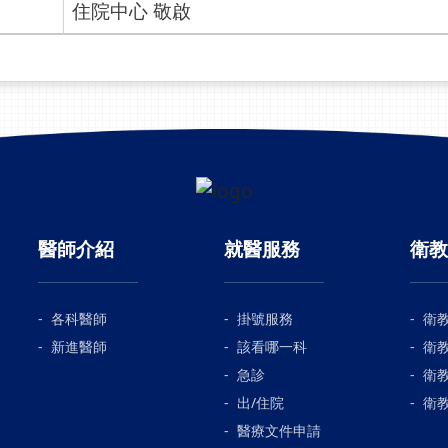
住院中心 敬啟
醫師介紹
就醫服務
衛教
各科醫師
掛號服務
衛
新進醫師
該看哪一科
衛
急診
衛
出/住院
衛
醫療文件申請