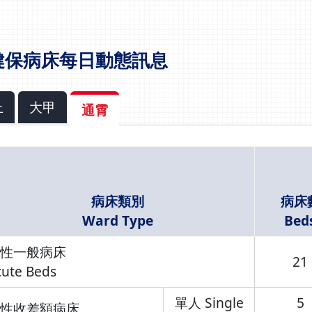
健保病床每日動態訊息
上
大甲
通霄
病床類別
病床
Ward Type
Bed
性一般病床
21
cute Beds
單人 Single
5
性收差額病床