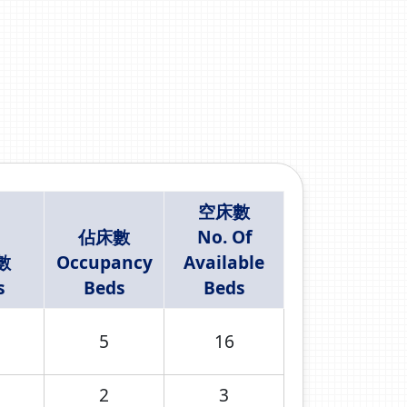
空床數
佔床數
No. Of
數
Occupancy
Available
s
Beds
Beds
5
16
2
3