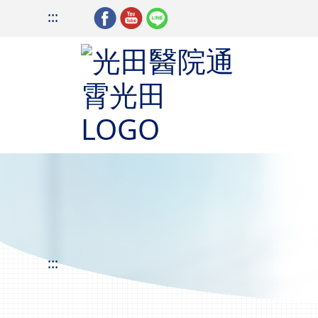
:::
:::