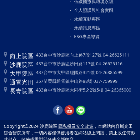
低碳醫療與環境永續
全人照護與社會實踐
永續互動專區
永續訊息專區
ESG專區導覽
向上院區
433台中市沙鹿區向上路7段127號 04-26625111
沙鹿院區
433台中市沙鹿區沙田路117號 04-26625116
大甲院區
437台中市大甲區經國路321號 04-26885599
通霄光田
357苗栗縣通霄鎮中山路88號 037-759999
長青院區
433台中市沙鹿區大同街5之2號5樓 04-26365000
Copyright©2024 沙鹿院區
隱私權及安全政策
，本網站內容屬光田
綜合醫院所有，一切內容僅供使用者在網站線上閱讀，禁止以任何形
式儲存、散佈或重製部分或全部內容