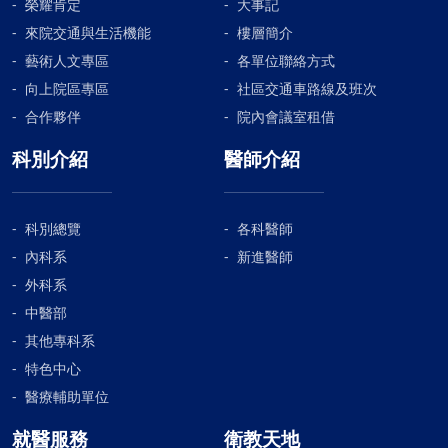
榮耀肯定
大事記
來院交通與生活機能
樓層簡介
藝術人文專區
各單位聯絡方式
向上院區專區
社區交通車路線及班次
合作夥伴
院內會議室租借
科別介紹
醫師介紹
科別總覽
各科醫師
內科系
新進醫師
外科系
中醫部
其他專科系
特色中心
醫療輔助單位
就醫服務
衛教天地