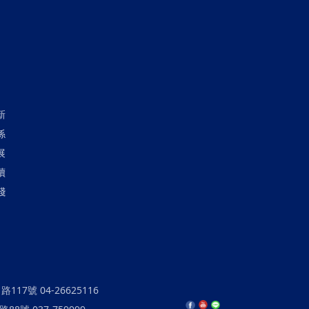
新
係
展
續
踐
17號 04-26625116