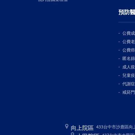
預防
公費成
公費老
公費癌
匿名篩
成人疫
兒童疫
代謝症
戒菸門
向上院區
433台中市沙鹿區向上路