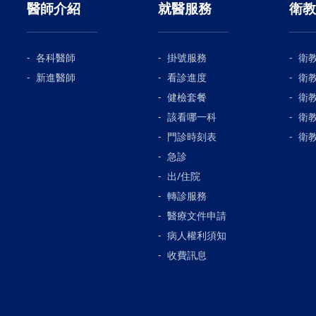
醫師介紹
就醫服務
衛教
各科醫師
掛號服務
衛
新進醫師
看診進度
衛
健檢套餐
衛
該看哪一科
衛
門診時刻表
衛
急診
出/住院
轉診服務
醫療文件申請
病人權利須知
收費訊息