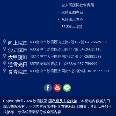
全人照護與社會實踐
永續互動專區
永續訊息專區
ESG專區導覽
向上院區
433台中市沙鹿區向上路7段127號 04-26625111
沙鹿院區
433台中市沙鹿區沙田路117號 04-26625116
大甲院區
437台中市大甲區經國路321號 04-26885599
通霄光田
357苗栗縣通霄鎮中山路88號 037-759999
長青院區
433台中市沙鹿區大同街5之2號5樓 04-26365000
Copyright©2024 沙鹿院區
隱私權及安全政策
，本網站內容屬光田
綜合醫院所有，一切內容僅供使用者在網站線上閱讀，禁止以任何形
式儲存、散佈或重製部分或全部內容