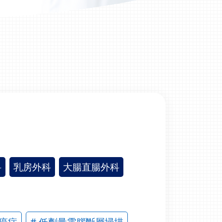
科
乳房外科
大腸直腸外科
他癌症
# 低劑量電腦斷層掃描