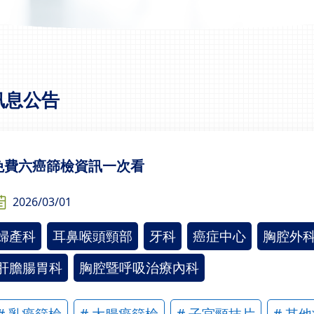
訊息公告
免費六癌篩檢資訊一次看
2026/03/01
婦產科
耳鼻喉頭頸部
牙科
癌症中心
胸腔外
肝膽腸胃科
胸腔暨呼吸治療內科
# 乳癌篩檢
# 大腸癌篩檢
# 子宮頸抹片
# 其