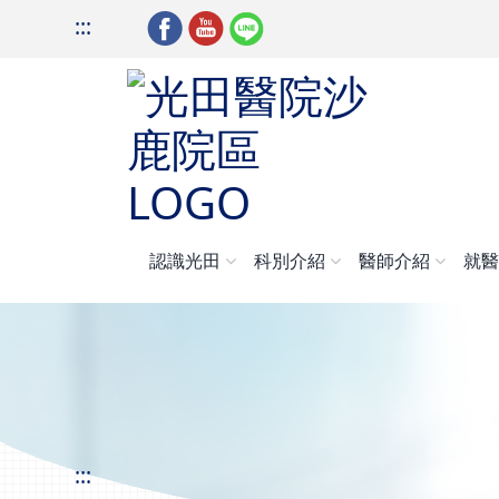
:::
認識光田
科別介紹
醫師介紹
就
:::