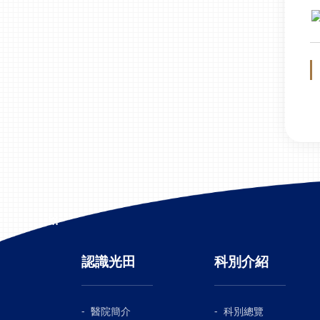
:::
認識光田
科別介紹
醫院簡介
科別總覽