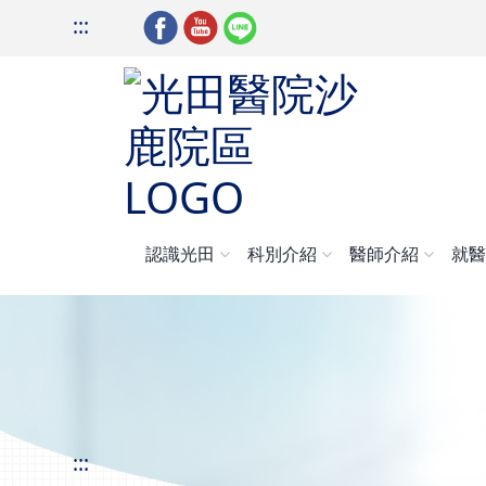
:::
認識光田
科別介紹
醫師介紹
就
:::