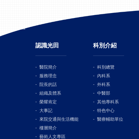
:::
認識光田
科別介紹
醫院簡介
科別總覽
服務理念
內科系
院長的話
外科系
組織及體系
中醫部
榮耀肯定
其他專科系
大事記
特色中心
來院交通與生活機能
醫療輔助單位
樓層簡介
藝術人文專區