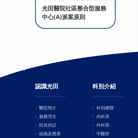
光田醫院社區整合型服務
中心(A)派案原則
:::
認識光田
科別介紹
醫院簡介
科別總覽
服務理念
內科系
院長的話
外科系
組織及體系
中醫部