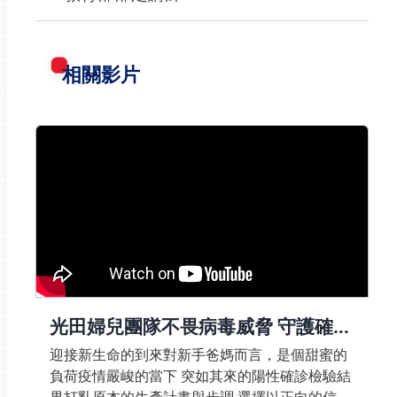
相關影片
光田婦兒團隊不畏病毒威脅 守護確診
產婦順利生產
迎接新生命的到來對新手爸媽而言，是個甜蜜的
負荷疫情嚴峻的當下 突如其來的陽性確診檢驗結
果打亂原本的生產計畫與步調 選擇以正向的信