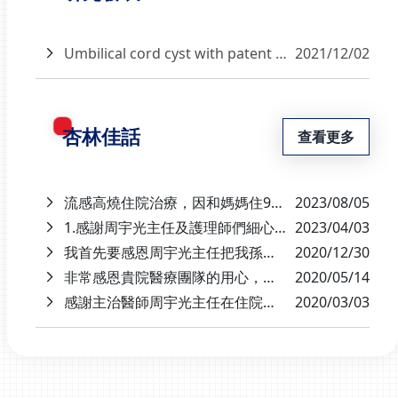
兒急性腸胃影片分段00:00 季節交替病毒來勢洶
洶 小兒急性腸胃炎照護00:10 醫師介紹00:37 幼
兒急性腸胃炎發生原因001:18 幼兒急性腸胃炎有
Umbilical cord cyst with patent urachus presenting as a urine jet from the umbilicus: A case report
2021/12/02
何症狀?01:52 幼兒急性腸胃炎如何治療02:44 幼
兒急性腸胃炎如何預防03:28 何時需送醫治療
04:07 光田綜合醫院兒科團隊
杏林佳話
查看更多
流感高燒住院治療，因和媽媽住9樓同一間病房，原本擔心不是兒科樓層，孩子會不會比較無法有良好照顧，但是媽媽想錯了，雖然不是兒科樓層，但是9樓護士也是非常細心，時常巡房替兒子查看身體狀況，若有小問題都馬上和醫師和護理師討論是否要用藥或如何降溫，周醫師每天帶許護士來查看孩子的身體狀況，後期還發現腸病毒出現，也立刻給予用藥，讓孩子得到最佳治療而康復。孩子自己也說，最喜歡護士姐姐進病房，因為就算不是進來看他，是處理媽媽的用藥，護士也都在第一時間給予協助，這次住院真是真心感謝周醫師、許護理師及9樓照顧我們的護士，非常貼心、用心，謝謝!辛苦了!
2023/08/05
1.感謝周宇光主任及護理師們細心照顧下，小孩病情快速好轉。2.鄭書記、及王護理師，親切與熱心協助。
2023/04/03
我首先要感恩周宇光主任把我孫子所有的病況抓出來醫治，也很有耐心的一天兩次查房解說疾病狀況，是一個很好的醫師，再來要感恩2位專科護理師的專業指導加上耐心的護理，再來要感謝廖副護理長的幫助下幫我解決了一件事情，謝謝副護理長，您們七樓的團隊都是很好的護理人員，您們都是菁英，再一次的感謝您們，也感謝您們這13天來的耐心照顧。
2020/12/30
非常感恩貴院醫療團隊的用心，感恩周宇光主任每日細心的用藥指導與治療，很有耐心且輕聲細語。感謝許專科護理師的細心衛教沙門氏菌的感染源並教導生熟食菜刀顏色分類。感恩實習護理老師及兩位實習護理師在兒子生病住院的前三天高燒照護，其中一位年紀較長的實習護理師還拿冰水乳膠手套裝的冰枕指導放在腋下，相當貼心。另外，住院8-9天的過程也非常感恩白班、中班、夜班的護理師，您們也相當的辛苦辛勞，再三的感恩醫師與護理師，辛苦大家了！有您們的協助真好！
2020/05/14
感謝主治醫師周宇光主任在住院期間專業的照顧。感謝門診醫師鄔翔帆醫師耐心解說病情及診斷。感謝小兒加護病房及七樓病房護理師細心的照護，不定時關心小孩體溫的變化。謝謝蔡專師對於檢查過程詳細的解說。謝謝董專師高超的打針技術，讓女兒不過於害怕。謝謝各位於住院期間的照顧及協助！
2020/03/03