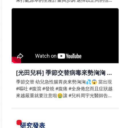
念、堅強無懼勇敢面對 歷經戰戰兢兢的待產、催
生、生產 到寶寶呱呱落地、平安出院的過程 從一
開始的手足無措、惶恐不安 直到看見婦產科、兒
科的醫療專業 視病猶親的給予媽媽寶寶全面的照
護與精神上的支持讓父母安心將一切託付給光田
醫療團隊謹以此影片獻給疫情當下 堅強無懼的每
位爸媽 及每位用心付出的醫護同仁#快篩陽性 #
確診 #產婦 #生產 #疫情#光田 #高危險妊娠 #剖
腹產 #COVID19
[光田兒科] 季節交替病毒來勢洶洶 小
兒急性腸胃炎照護 兒科周宇光醫師
季節交替 幼兒急性腸胃炎來勢洶洶💦😱 當出現
#嘔吐 #腹瀉 #發燒 #腹痛 #全身倦怠而且症狀越
來越嚴重就要注意啦🤮讓 #兒科周宇光醫師告訴
你👉誘發腸胃炎原因👉如何調整食物方面👉最
佳預防方式 提供戰勝腸胃炎攻略給家長們💕📍
周宇光醫師#海線兒科 #中部海線地區最完整的次
專科醫師陣容#光田兒科全方位守護孩童健康 #幼
研究發表