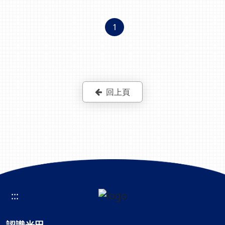
1
回上頁
:::
認識光田