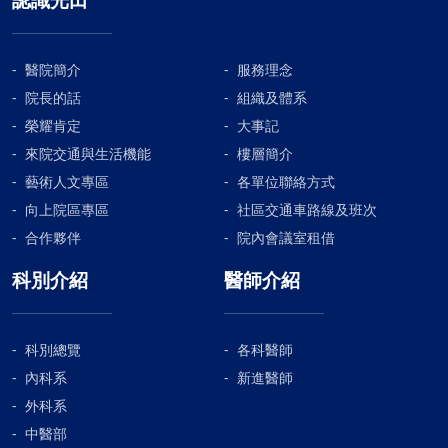
醫院簡介
服務理念
院長的話
組織及體系
榮耀肯定
大事記
來院交通與生活機能
樓層簡介
藝術人文專區
各單位聯絡方式
向上院區專區
社區交通車路線及班次
合作夥伴
院內會議室租借
科別介紹
醫師介紹
科別總覽
各科醫師
內科系
新進醫師
外科系
中醫部