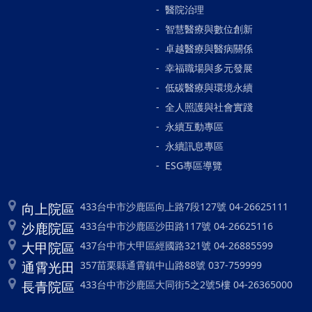
醫院治理
智慧醫療與數位創新
卓越醫療與醫病關係
幸福職場與多元發展
低碳醫療與環境永續
全人照護與社會實踐
永續互動專區
永續訊息專區
ESG專區導覽
向上院區
433台中市沙鹿區向上路7段127號 04-26625111
沙鹿院區
433台中市沙鹿區沙田路117號 04-26625116
大甲院區
437台中市大甲區經國路321號 04-26885599
通霄光田
357苗栗縣通霄鎮中山路88號 037-759999
長青院區
433台中市沙鹿區大同街5之2號5樓 04-26365000