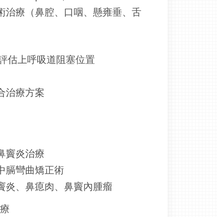
術治療（鼻腔、口咽、懸雍垂、舌
）評估上呼吸道阻塞位置
合治療方案
療
鼻竇炎治療
中膈彎曲矯正術
竇炎、鼻瘜肉、鼻竇內腫瘤
治療