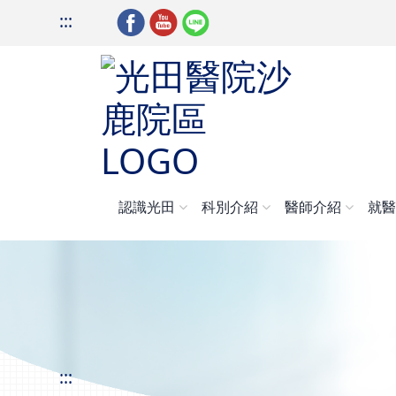
:::
認識光田
科別介紹
醫師介紹
就
:::