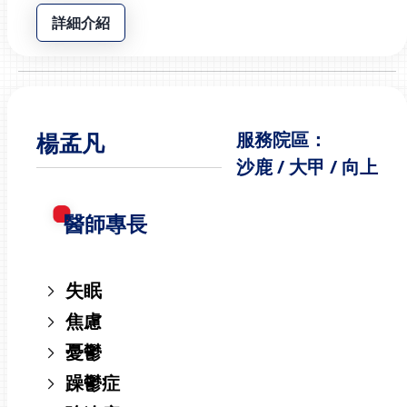
詳細介紹
楊孟凡
服務院區：
沙鹿 / 大甲 / 向上
醫師專長
失眠
焦慮
憂鬱
躁鬱症