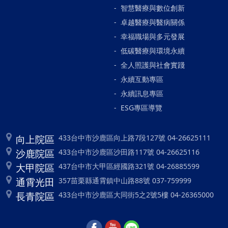
智慧醫療與數位創新
卓越醫療與醫病關係
幸福職場與多元發展
低碳醫療與環境永續
全人照護與社會實踐
永續互動專區
永續訊息專區
ESG專區導覽
向上院區
433台中市沙鹿區向上路7段127號 04-26625111
沙鹿院區
433台中市沙鹿區沙田路117號 04-26625116
大甲院區
437台中市大甲區經國路321號 04-26885599
通霄光田
357苗栗縣通霄鎮中山路88號 037-759999
長青院區
433台中市沙鹿區大同街5之2號5樓 04-26365000