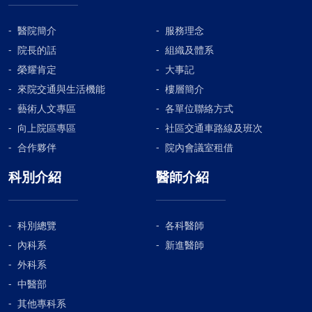
醫院簡介
服務理念
院長的話
組織及體系
榮耀肯定
大事記
來院交通與生活機能
樓層簡介
藝術人文專區
各單位聯絡方式
向上院區專區
社區交通車路線及班次
合作夥伴
院內會議室租借
科別介紹
醫師介紹
科別總覽
各科醫師
內科系
新進醫師
外科系
中醫部
其他專科系