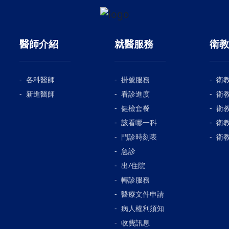
醫師介紹
就醫服務
衛教
各科醫師
掛號服務
衛
新進醫師
看診進度
衛
健檢套餐
衛
該看哪一科
衛
門診時刻表
衛
急診
出/住院
轉診服務
醫療文件申請
病人權利須知
收費訊息