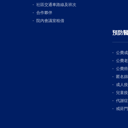
社區交通車路線及班次
合作夥伴
院內會議室租借
預防
公費成
公費老
公費癌
匿名篩
成人疫
兒童疫
代謝症
戒菸門