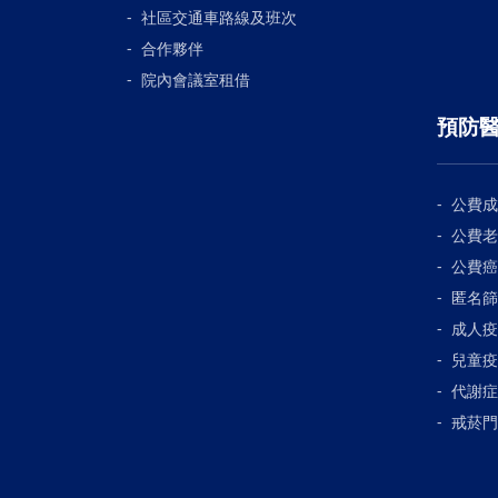
社區交通車路線及班次
合作夥伴
院內會議室租借
預防
公費成
公費老
公費癌
匿名篩
成人疫
兒童疫
代謝症
戒菸門