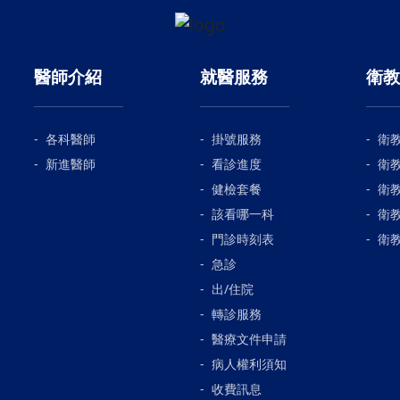
醫師介紹
就醫服務
衛教
各科醫師
掛號服務
衛
新進醫師
看診進度
衛
健檢套餐
衛
該看哪一科
衛
門診時刻表
衛
急診
出/住院
轉診服務
醫療文件申請
病人權利須知
收費訊息