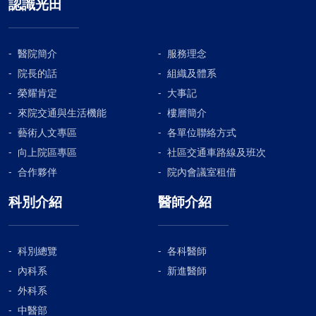
認識光田
醫院簡介
服務理念
院長的話
組織及體系
榮耀肯定
大事記
來院交通與生活機能
樓層簡介
藝術人文專區
各單位聯絡方式
向上院區專區
社區交通車路線及班次
合作夥伴
院內會議室租借
科別介紹
醫師介紹
科別總覽
各科醫師
內科系
新進醫師
外科系
中醫部