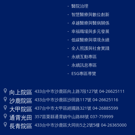
醫院治理
智慧醫療與數位創新
卓越醫療與醫病關係
幸福職場與多元發展
低碳醫療與環境永續
全人照護與社會實踐
永續互動專區
永續訊息專區
ESG專區導覽
向上院區
433台中市沙鹿區向上路7段127號 04-26625111
沙鹿院區
433台中市沙鹿區沙田路117號 04-26625116
大甲院區
437台中市大甲區經國路321號 04-26885599
通霄光田
357苗栗縣通霄鎮中山路88號 037-759999
長青院區
433台中市沙鹿區大同街5之2號5樓 04-26365000