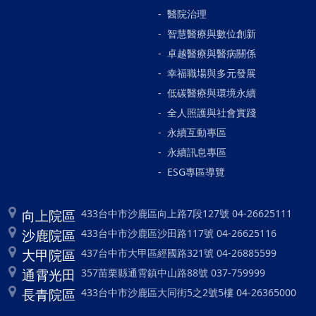
醫院治理
智慧醫療與數位創新
卓越醫療與醫病關係
幸福職場與多元發展
低碳醫療與環境永續
全人照護與社會實踐
永續互動專區
永續訊息專區
ESG專區導覽
向上院區
433台中市沙鹿區向上路7段127號 04-26625111
沙鹿院區
433台中市沙鹿區沙田路117號 04-26625116
大甲院區
437台中市大甲區經國路321號 04-26885599
通霄光田
357苗栗縣通霄鎮中山路88號 037-759999
長青院區
433台中市沙鹿區大同街5之2號5樓 04-26365000