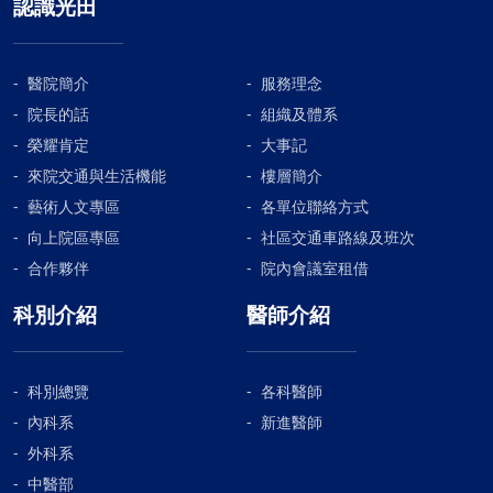
認識光田
醫院簡介
服務理念
院長的話
組織及體系
榮耀肯定
大事記
來院交通與生活機能
樓層簡介
藝術人文專區
各單位聯絡方式
向上院區專區
社區交通車路線及班次
合作夥伴
院內會議室租借
科別介紹
醫師介紹
科別總覽
各科醫師
內科系
新進醫師
外科系
中醫部