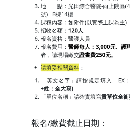
地 點：光田綜合醫院-向上院區(4
號) B棟14樓
課程內容：如附件(以實際上課為主)
招收名額：
120人
報名資格：醫護人員
報名費用：
醫師每人：3,000元、護
者，請現場繳交
證書費250元
。
請填妥相關資料
：
「英文名字」請按規定填入。EX：Ta-
+姓：全大寫)
「單位名稱」請確實填寫
貴單位全銜
報名/繳費截止日期：