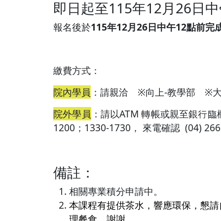
即日起至115年12月26日
報名後於
115年12月26日中午12點前
繳費方式：
院內學員
：請親洽 ※向上-教學部 ※
院外學員
：請以ATM 轉帳或親至銀行臨
1200；1330-1730， 來電確認 (04) 266
備註：
相關專業積分申請中。
本課程有提供茶水，響應環保，懇請
理餐食，謝謝。