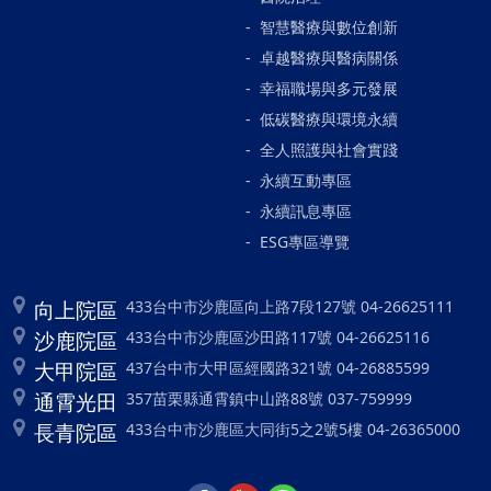
智慧醫療與數位創新
卓越醫療與醫病關係
幸福職場與多元發展
低碳醫療與環境永續
全人照護與社會實踐
永續互動專區
永續訊息專區
ESG專區導覽
向上院區
433台中市沙鹿區向上路7段127號 04-26625111
沙鹿院區
433台中市沙鹿區沙田路117號 04-26625116
大甲院區
437台中市大甲區經國路321號 04-26885599
通霄光田
357苗栗縣通霄鎮中山路88號 037-759999
長青院區
433台中市沙鹿區大同街5之2號5樓 04-26365000