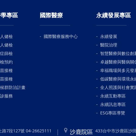
醫學專區
國際醫療
永續發展專區
人健檢
國際醫療服務中心
永續發展
人健檢
醫院治理
症篩檢
智慧醫療與數位創
檢預約
卓越醫療與醫病關
苗接種
幸福職場與多元發
苗接種
低碳醫療與環境永
候群防治計畫
全人照護與社會實
診服務
永續互動專區
永續訊息專區
ESG專區導覽
沙鹿院區
7段127號 04-26625111
433台中市沙鹿區沙田路1