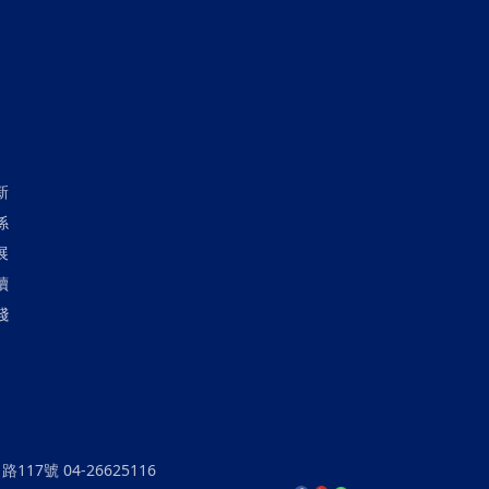
新
係
展
續
踐
17號 04-26625116