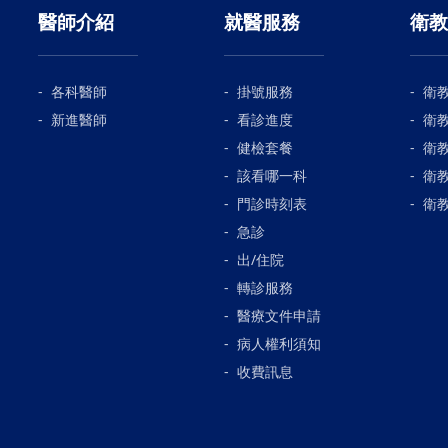
醫師介紹
就醫服務
衛教
各科醫師
掛號服務
衛
新進醫師
看診進度
衛
健檢套餐
衛
該看哪一科
衛
門診時刻表
衛
急診
出/住院
轉診服務
醫療文件申請
病人權利須知
收費訊息