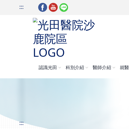
:::
認識光田
科別介紹
醫師介紹
就
:::