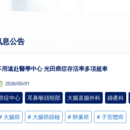
訊息公告
不用遠赴醫學中心 光田癌症存活率多項超車
2026/05/01
癌症中心
耳鼻喉頭頸部
大腸直腸外科
婦產科
# 大腸癌
# 大腸癌篩檢
# 卵巢癌
# 子宮體癌