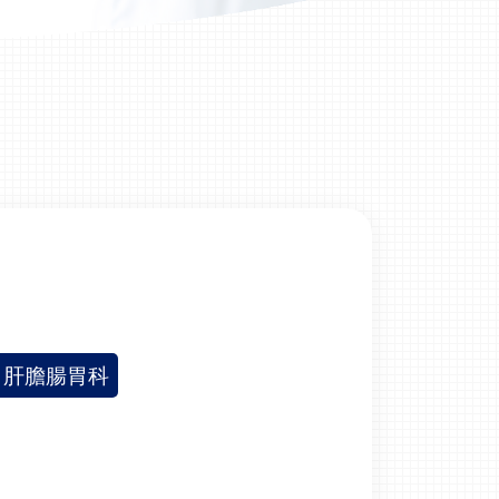
肝膽腸胃科