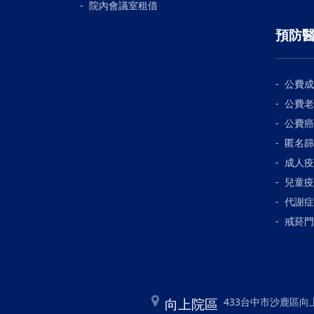
院內會議室租借
預防
公費成
公費老
公費癌
匿名篩
成人疫
兒童疫
代謝症
戒菸門
向上院區
433台中市沙鹿區向上路