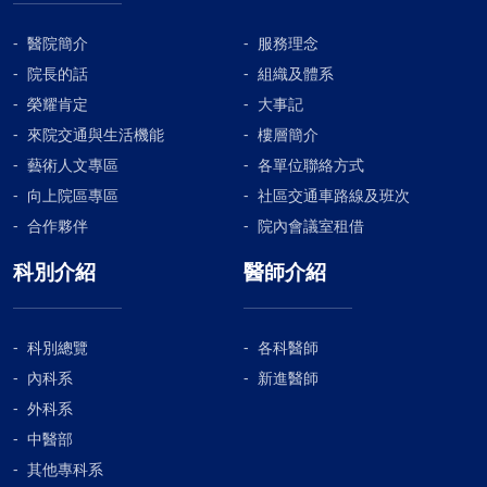
醫院簡介
服務理念
院長的話
組織及體系
榮耀肯定
大事記
來院交通與生活機能
樓層簡介
藝術人文專區
各單位聯絡方式
向上院區專區
社區交通車路線及班次
合作夥伴
院內會議室租借
科別介紹
醫師介紹
科別總覽
各科醫師
內科系
新進醫師
外科系
中醫部
其他專科系