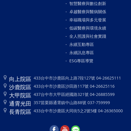
智慧醫療與數位創新
卓越醫療與醫病關係
幸福職場與多元發展
低碳醫療與環境永續
全人照護與社會實踐
永續互動專區
永續訊息專區
ESG專區導覽
向上院區
433台中市沙鹿區向上路7段127號 04-26625111
沙鹿院區
433台中市沙鹿區沙田路117號 04-26625116
大甲院區
437台中市大甲區經國路321號 04-26885599
通霄光田
357苗栗縣通霄鎮中山路88號 037-759999
長青院區
433台中市沙鹿區大同街5之2號5樓 04-26365000