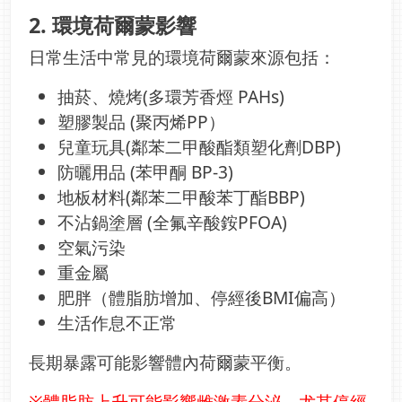
2. 環境荷爾蒙影響
日常生活中常見的環境荷爾蒙來源包括：
抽菸、燒烤(多環芳香烴 PAHs)
塑膠製品 (聚丙烯PP）
兒童玩具(鄰苯二甲酸酯類塑化劑DBP)
防曬用品 (苯甲酮 BP-3)
地板材料(鄰苯二甲酸苯丁酯BBP)
不沾鍋塗層 (全氟辛酸銨PFOA)
空氣污染
重金屬
肥胖（體脂肪增加、停經後BMI偏高）
生活作息不正常
長期暴露可能影響體內荷爾蒙平衡。
※體脂肪上升可能影響雌激素分泌，尤其停經