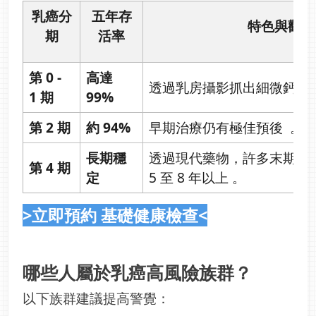
乳癌分
五年存
特色與觀察
期
活率
第 0 -
高達
透過乳房攝影抓出細微鈣化
1 期
99%
第 2 期
約 94%
早期治療仍有極佳預後 。
長期穩
透過現代藥物，許多末期患
第 4 期
定
5 至 8 年以上 。
>立即預約 基礎健康檢查<
哪些人屬於乳癌高風險族群？
以下族群建議提高警覺：