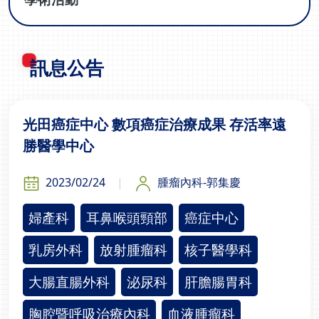
訊息公告
光田癌症中心 數項癌症治療成果 存活率遠
勝醫學中心
2023/02/24
腫瘤內科-郭集慶
婦產科
耳鼻喉頭頸部
癌症中心
乳房外科
放射腫瘤科
核子醫學科
大腸直腸外科
泌尿科
肝膽腸胃科
胸腔暨呼吸治療內科
血液腫瘤科