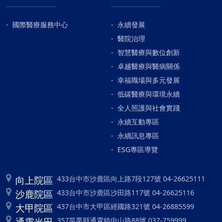
國際醫療服務中心
永續發展
醫院治理
智慧醫療與數位創新
卓越醫療與醫病關係
幸福職場與多元發展
低碳醫療與環境永續
全人照護與社會實踐
永續互動專區
永續訊息專區
ESG專區導覽
向上院區
433台中市沙鹿區向上路7段127號 04-26625111
沙鹿院區
433台中市沙鹿區沙田路117號 04-26625116
大甲院區
437台中市大甲區經國路321號 04-26885599
通霄光田
357苗栗縣通霄鎮中山路88號 037-759999