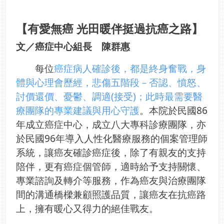
【有愛無癌 光田暖伴挺過抗癌之路】
文／癌症中心組長 陳群惠
每位
癌症病人確診後，都是終身奮戰，身
體與心理會歷經，悲傷五階段－否認、憤怒、
討價還價、憂鬱、調適(接受)；此時最需要醫
療團隊的專業建議與用心守護
。本院於民國86
年成立癌症中心，成立八大專科診療團隊，亦
於民國96年導入人性化醫療服務的個案管理師
系統，讓癌友確診癌症後，除了有親友的支持
陪伴，更有癌症個管師，適時給予支持關懷、
專業諮詢及轉介等服務，作為癌友與治療團隊
間的溝通橋樑兼顧照護品質，讓癌友在抗癌路
上，擁有暖心又得力的絕佳戰友。