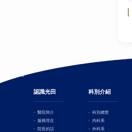
:::
認識光田
科別介紹
醫院簡介
科別總覽
服務理念
內科系
院長的話
外科系