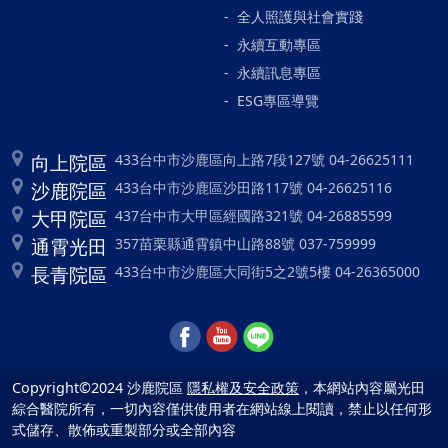
全人照護與社會實踐
永續互動專區
永續訊息專區
ESG專區導覽
向上院區
433台中市沙鹿區向上路7段127號 04-26625111
沙鹿院區
433台中市沙鹿區沙田路117號 04-26625116
大甲院區
437台中市大甲區經國路321號 04-26885599
通霄光田
357苗栗縣通霄鎮中山路88號 037-759999
長青院區
433台中市沙鹿區大同街5之2號5樓 04-26365000
Copyright©2024 沙鹿院區
隱私權及安全政策
，本網站內容屬光田
綜合醫院所有，一切內容僅供使用者在網站線上閱讀，禁止以任何形
式儲存、散佈或重製部分或全部內容