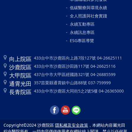
低碳醫療與環境永續
全人照護與社會實踐
永續互動專區
永續訊息專區
ESG專區導覽
向上院區
433台中市沙鹿區向上路7段127號 04-26625111
沙鹿院區
433台中市沙鹿區沙田路117號 04-26625116
大甲院區
437台中市大甲區經國路321號 04-26885599
通霄光田
357苗栗縣通霄鎮中山路88號 037-759999
長青院區
433台中市沙鹿區大同街5之2號5樓 04-26365000
Copyright©2024 沙鹿院區
隱私權及安全政策
，本網站內容屬光田
綜合醫院所有，一切內容僅供使用者在網站線上閱讀，禁止以任何形