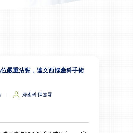
異位嚴重沾黏，達文西婦產科手術
鵬
婦產科-陳嘉霖