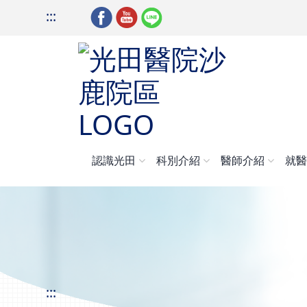
:::
認識光田
科別介紹
醫師介紹
就
:::