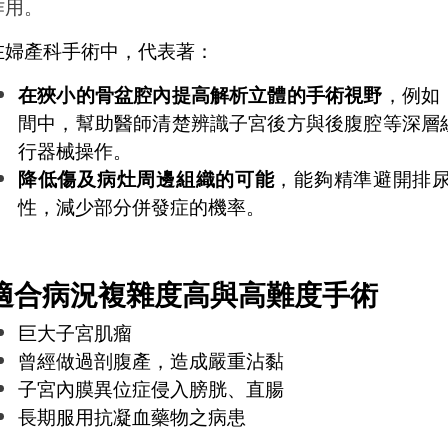
作用。
在婦產科手術中，代表著：
在狹小的骨盆腔內提高解析立體的手術視野
，例如
間中，幫助醫師清楚辨識子宮後方與後腹腔等深層
行器械操作。
降低傷及病灶周邊組織的可能
，能夠精準避開排
性，減少部分併發症的機率。
適合病況複雜度高與高難度手術
巨大子宮肌瘤
曾經做過剖腹產，造成嚴重沾黏
子宮內膜異位症侵入膀胱、直腸
長期服用抗凝血藥物之病患