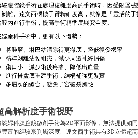
傳統腹腔鏡手術在處理複雜度高的手術時，因受限器械
細剝離。達文西機械手臂精細度高，就像是「靈活的手
盆腔內進行手術，提高手術精準度與安全度。
在婦產科手術中，更有以下優勢：
將腫瘤、淋巴結清除得更徹底，降低復發機率
精準剝離沾黏組織，減少周邊神經損傷
傷口小，減少術後疼痛、降低出血量
進行骨盆底重建手術，結構補強更紮實
多層次的縫合，避免子宮破裂風險
超高解析度手術視野
傳統婦科腹腔鏡微創手術為2D平面影像，無法提供如
過豐富的經驗來判斷深度。達文西手術具有3D立體超