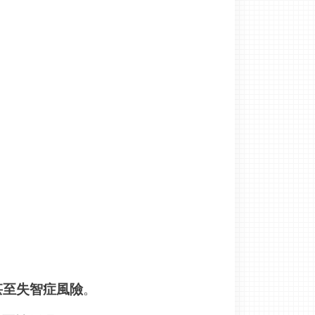
甚至失智症風險
。