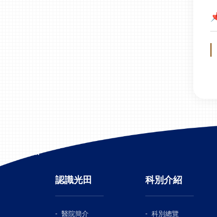
:::
認識光田
科別介紹
醫院簡介
科別總覽