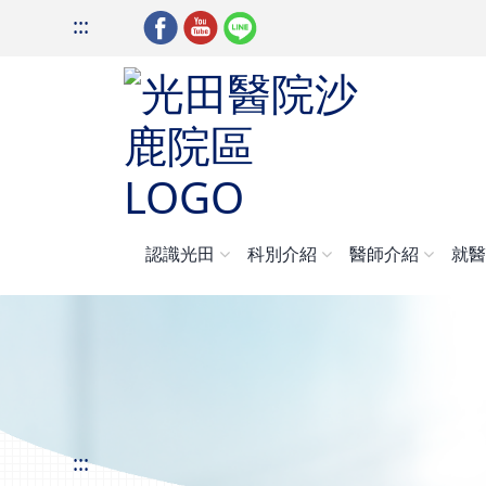
:::
認識光田
科別介紹
醫師介紹
就
:::