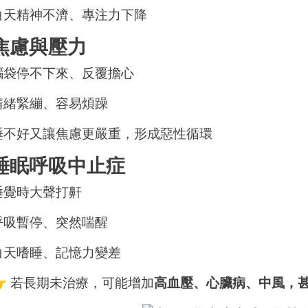
白天精神不濟、專注力下降
焦慮與壓力
腦袋停不下來、反覆擔心
情緒緊繃、容易煩躁
睡不好又讓焦慮更嚴重，形成惡性循環
睡眠呼吸中止症
睡覺時大聲打鼾
呼吸暫停、突然喘醒
白天嗜睡、記憶力變差
👉 若長期未治療，可能增加
高血壓、心臟病、中風，