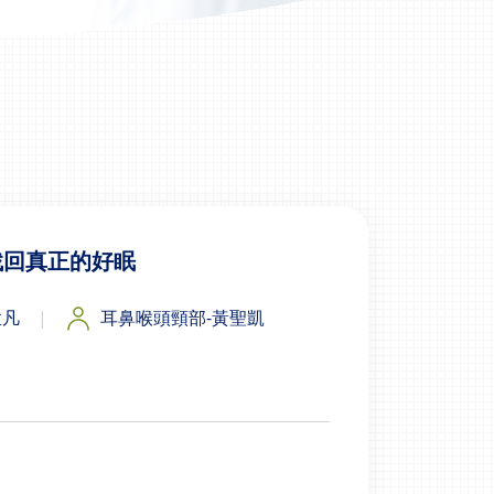
找回真正的好眠
孟凡
耳鼻喉頭頸部-黃聖凱