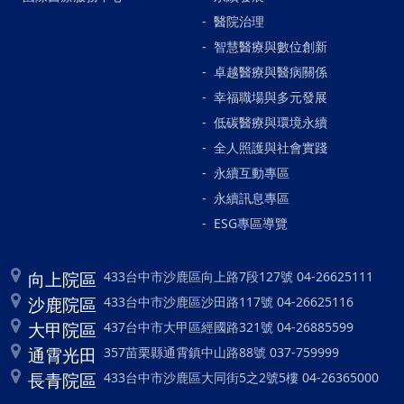
醫院治理
智慧醫療與數位創新
卓越醫療與醫病關係
幸福職場與多元發展
低碳醫療與環境永續
全人照護與社會實踐
永續互動專區
永續訊息專區
ESG專區導覽
向上院區
433台中市沙鹿區向上路7段127號 04-26625111
沙鹿院區
433台中市沙鹿區沙田路117號 04-26625116
大甲院區
437台中市大甲區經國路321號 04-26885599
通霄光田
357苗栗縣通霄鎮中山路88號 037-759999
長青院區
433台中市沙鹿區大同街5之2號5樓 04-26365000