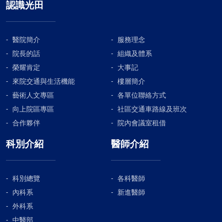
認識光田
醫院簡介
服務理念
院長的話
組織及體系
榮耀肯定
大事記
來院交通與生活機能
樓層簡介
藝術人文專區
各單位聯絡方式
向上院區專區
社區交通車路線及班次
合作夥伴
院內會議室租借
科別介紹
醫師介紹
科別總覽
各科醫師
內科系
新進醫師
外科系
中醫部