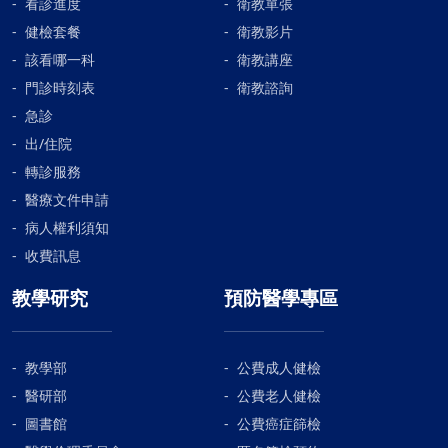
看診進度
衛教單張
健檢套餐
衛教影片
該看哪一科
衛教講座
門診時刻表
衛教諮詢
急診
出/住院
轉診服務
醫療文件申請
病人權利須知
收費訊息
教學研究
預防醫學專區
教學部
公費成人健檢
醫研部
公費老人健檢
圖書館
公費癌症篩檢