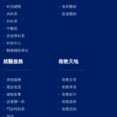
科別總覽
各科醫師
內科系
新進醫師
外科系
中醫部
其他專科系
特色中心
醫療輔助單位
就醫服務
衛教天地
掛號服務
衛教文章
看診進度
衛教單張
健檢套餐
衛教影片
該看哪一科
衛教講座
門診時刻表
衛教諮詢
急診