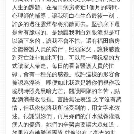
人生的課題。在福田病房將近1個月的時間.
心理師的輔導，讓我明白在生命最後一刻，
許多的過往雲煙都將消散而去。堅強底下還
是會有脆弱的。是她讓我明白到眼淚也是可
以滴下來的，讓我不會不捨。還有福田病房
全體醫護人員的陪伴，照顧家父，讓我感覺
到死亡並非如此可怕。可以用一種祝福的方
式讓家人帶走。每日的看著醫護人員的忙
碌，會有一種光的感覺。或許這樣的形容會
被認為浮誇。即便如此我還是將你們視作我
脆弱時照亮黑暗光芒。醫護團隊的辛苦，點
點滴滴盡收眼裡。言語無法表達,文字沒有感
情，但我依然將我所感受到的，用文字來敘
述。很謝謝妳們，再用妳們的汗水滋養灌溉
病人的傷痛。她們的辛勞需要讓大眾知道，
如果沒有她醫護團隊,就像沒有了亮光的世