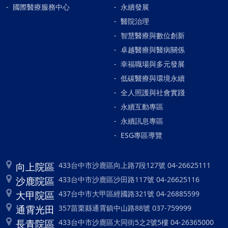
國際醫療服務中心
永續發展
醫院治理
智慧醫療與數位創新
卓越醫療與醫病關係
幸福職場與多元發展
低碳醫療與環境永續
全人照護與社會實踐
永續互動專區
永續訊息專區
ESG專區導覽
向上院區
433台中市沙鹿區向上路7段127號 04-26625111
沙鹿院區
433台中市沙鹿區沙田路117號 04-26625116
大甲院區
437台中市大甲區經國路321號 04-26885599
通霄光田
357苗栗縣通霄鎮中山路88號 037-759999
長青院區
433台中市沙鹿區大同街5之2號5樓 04-26365000