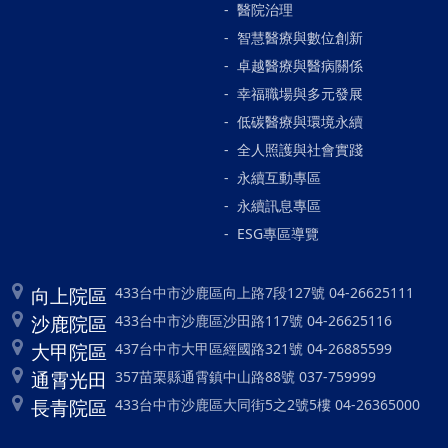
醫院治理
智慧醫療與數位創新
卓越醫療與醫病關係
幸福職場與多元發展
低碳醫療與環境永續
全人照護與社會實踐
永續互動專區
永續訊息專區
ESG專區導覽
向上院區
433台中市沙鹿區向上路7段127號 04-26625111
沙鹿院區
433台中市沙鹿區沙田路117號 04-26625116
大甲院區
437台中市大甲區經國路321號 04-26885599
通霄光田
357苗栗縣通霄鎮中山路88號 037-759999
長青院區
433台中市沙鹿區大同街5之2號5樓 04-26365000