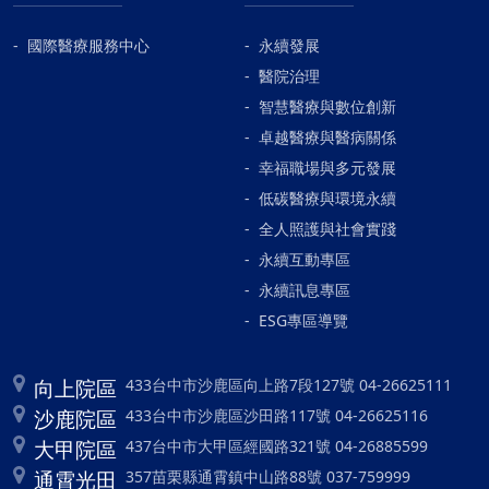
國際醫療服務中心
永續發展
醫院治理
智慧醫療與數位創新
卓越醫療與醫病關係
幸福職場與多元發展
低碳醫療與環境永續
全人照護與社會實踐
永續互動專區
永續訊息專區
ESG專區導覽
向上院區
433台中市沙鹿區向上路7段127號 04-26625111
沙鹿院區
433台中市沙鹿區沙田路117號 04-26625116
大甲院區
437台中市大甲區經國路321號 04-26885599
通霄光田
357苗栗縣通霄鎮中山路88號 037-759999