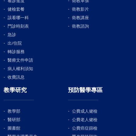
看診進度
衛教單張
健檢套餐
衛教影片
該看哪一科
衛教講座
門診時刻表
衛教諮詢
急診
出/住院
轉診服務
醫療文件申請
病人權利須知
收費訊息
教學研究
預防醫學專區
教學部
公費成人健檢
醫研部
公費老人健檢
圖書館
公費癌症篩檢