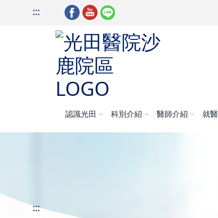
:::
認識光田
科別介紹
醫師介紹
就
:::