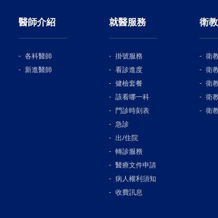
醫師介紹
就醫服務
衛教
各科醫師
掛號服務
衛
新進醫師
看診進度
衛
健檢套餐
衛
該看哪一科
衛
門診時刻表
衛
急診
出/住院
轉診服務
醫療文件申請
病人權利須知
收費訊息