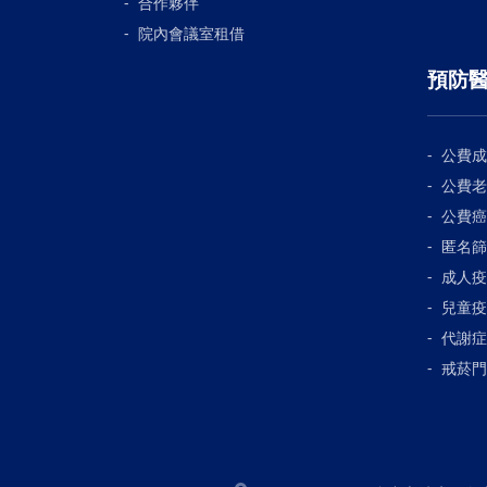
合作夥伴
院內會議室租借
預防
公費成
公費老
公費癌
匿名篩
成人疫
兒童疫
代謝症
戒菸門