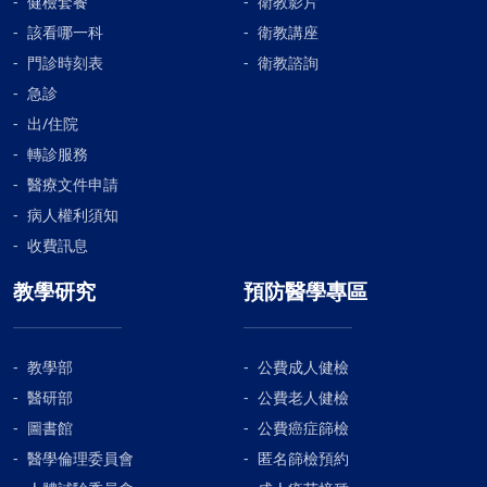
健檢套餐
衛教影片
該看哪一科
衛教講座
門診時刻表
衛教諮詢
急診
出/住院
轉診服務
醫療文件申請
病人權利須知
收費訊息
教學研究
預防醫學專區
教學部
公費成人健檢
醫研部
公費老人健檢
圖書館
公費癌症篩檢
醫學倫理委員會
匿名篩檢預約