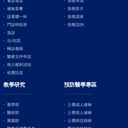
看診進度
衛教單張
健檢套餐
衛教影片
該看哪一科
衛教講座
門診時刻表
衛教諮詢
急診
出/住院
轉診服務
醫療文件申請
病人權利須知
收費訊息
教學研究
預防醫學專區
教學部
公費成人健檢
醫研部
公費老人健檢
圖書館
公費癌症篩檢