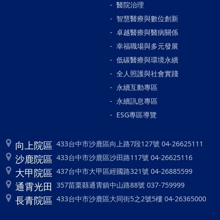
醫院治理
智慧醫療與數位創新
卓越醫療與醫病關係
幸福職場與多元發展
低碳醫療與環境永續
全人照護與社會實踐
永續互動專區
永續訊息專區
ESG專區導覽
向上院區
433台中市沙鹿區向上路7段127號 04-26625111
沙鹿院區
433台中市沙鹿區沙田路117號 04-26625116
大甲院區
437台中市大甲區經國路321號 04-26885599
通霄光田
357苗栗縣通霄鎮中山路88號 037-759999
長青院區
433台中市沙鹿區大同街5之2號5樓 04-26365000