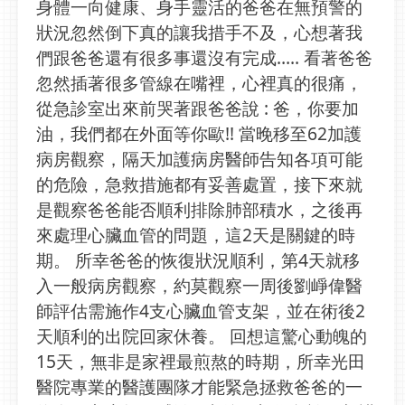
身體一向健康、身手靈活的爸爸在無預警的
狀況忽然倒下真的讓我措手不及，心想著我
們跟爸爸還有很多事還沒有完成….. 看著爸爸
忽然插著很多管線在嘴裡，心裡真的很痛，
從急診室出來前哭著跟爸爸說 : 爸，你要加
油，我們都在外面等你歐!! 當晚移至62加護
病房觀察，隔天加護病房醫師告知各項可能
的危險，急救措施都有妥善處置，接下來就
是觀察爸爸能否順利排除肺部積水，之後再
來處理心臟血管的問題，這2天是關鍵的時
期。 所幸爸爸的恢復狀況順利，第4天就移
入一般病房觀察，約莫觀察一周後劉崢偉醫
師評估需施作4支心臟血管支架，並在術後2
天順利的出院回家休養。 回想這驚心動魄的
15天，無非是家裡最煎熬的時期，所幸光田
醫院專業的醫護團隊才能緊急拯救爸爸的一