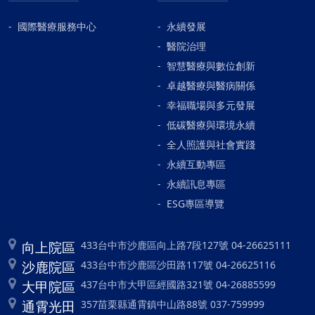
國際醫療服務中心
永續發展
醫院治理
智慧醫療與數位創新
卓越醫療與醫病關係
幸福職場與多元發展
低碳醫療與環境永續
全人照護與社會實踐
永續互動專區
永續訊息專區
ESG專區導覽
向上院區
433台中市沙鹿區向上路7段127號 04-26625111
沙鹿院區
433台中市沙鹿區沙田路117號 04-26625116
大甲院區
437台中市大甲區經國路321號 04-26885599
通霄光田
357苗栗縣通霄鎮中山路88號 037-759999